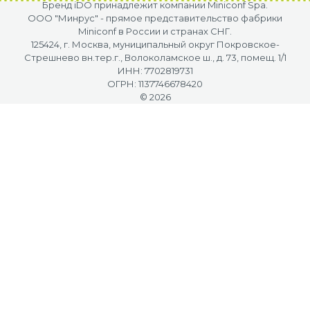
Бренд iDO принадлежит компании Miniconf Spa.
OOO "Минрус" - прямое представительство фабрики
Miniconf в России и странах СНГ.
125424, г. Москва, муниципальный округ Покровское-
Стрешнево вн.тер.г., Волоколамское ш., д. 73, помещ. 1/1
ИНН: 7702819731
ОГРН: 1137746678420
© 2026