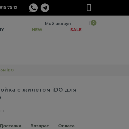
915 75 12
0
Мой аккаунт
NY
NEW
SALE
ом iDO
ойка с жилетом iDO для
в
00
Доставка
Возврат
Оплата