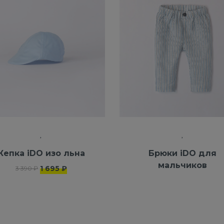
Кепка iDO изо льна
Брюки iDO для
мальчиков
1 695 ₽
3 390 ₽