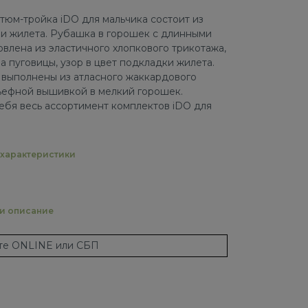
тюм-тройка iDO для мальчика состоит из
и жилета. Рубашка в горошек с длинными
влена ​​из эластичного хлопкового трикотажа,
на пуговицы, узор в цвет подкладки жилета.
 выполнены из атласного жаккардового
ьефной вышивкой в ​​мелкий горошек.
ебя весь ассортимент комплектов iDO для
характеристики
 и описание
ате ONLINE или СБП