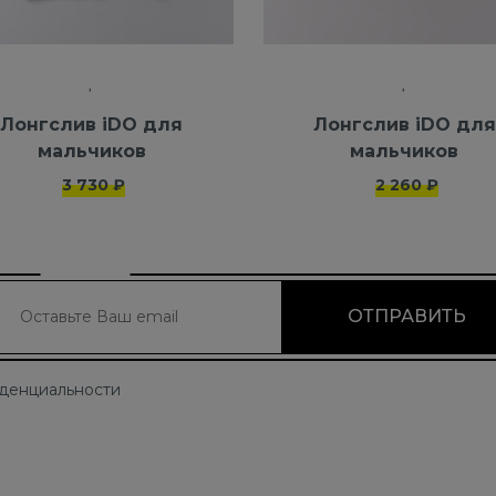
Лонгслив iDO для
Лонгслив iDO для
мальчиков
мальчиков
3 730 ₽
2 260 ₽
иденциальности