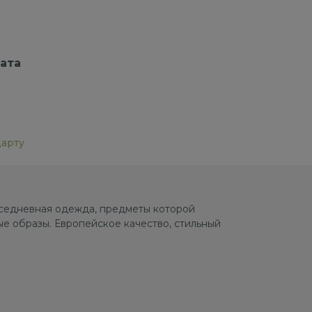
ата
дарту
овседневная одежда, предметы которой
е образы. Европейское качество, стильный