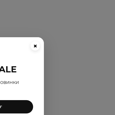
×
ALE
новинки
г