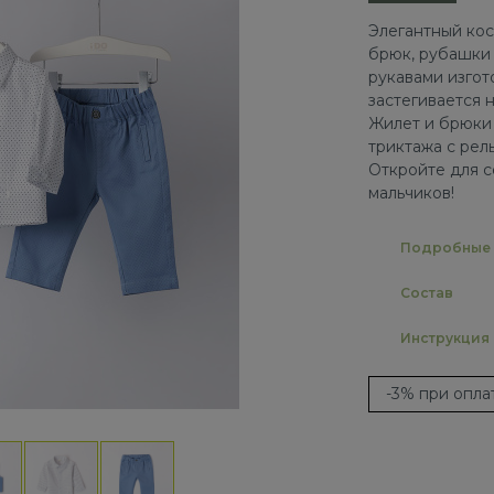
Элегантный кос
брюк, рубашки 
рукавами изгото
застегивается 
Жилет и брюки
триктажа с рел
Откройте для с
мальчиков!
Подробные 
Состав
Инструкция
-3% при опл