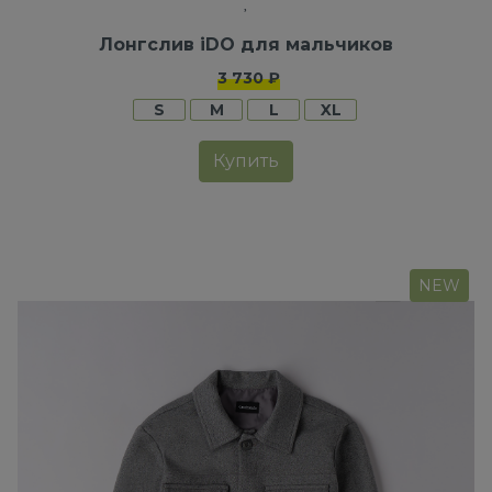
Лонгслив iDO для мальчиков
3 730 ₽
S
M
L
XL
Купить
NEW