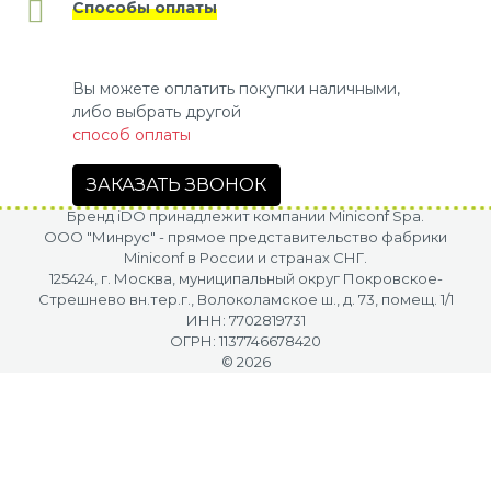
Способы оплаты
Вы можете оплатить покупки наличными,
либо выбрать другой
способ оплаты
ЗАКАЗАТЬ ЗВОНОК
Бренд iDO принадлежит компании Miniconf Spa.
OOO "Минрус" - прямое представительство фабрики
Miniconf в России и странах СНГ.
125424, г. Москва, муниципальный округ Покровское-
Стрешнево вн.тер.г., Волоколамское ш., д. 73, помещ. 1/1
ИНН: 7702819731
ОГРН: 1137746678420
© 2026