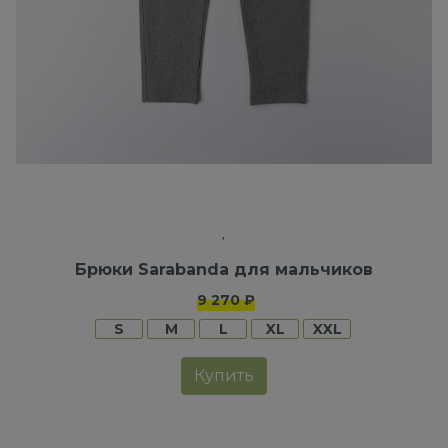
Брюки Sarabanda для мальчиков
9 270 ₽
S
M
L
XL
XXL
Купить