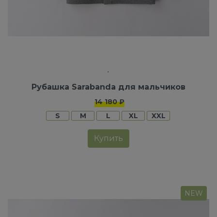
Рубашка Sarabanda для мальчиков
14 180 ₽
S
M
L
XL
XXL
Купить
NEW