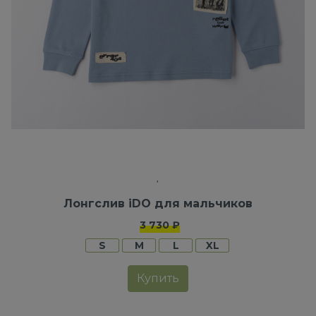
Лонгслив iDO для мальчиков
3 730 ₽
S
M
L
XL
Купить