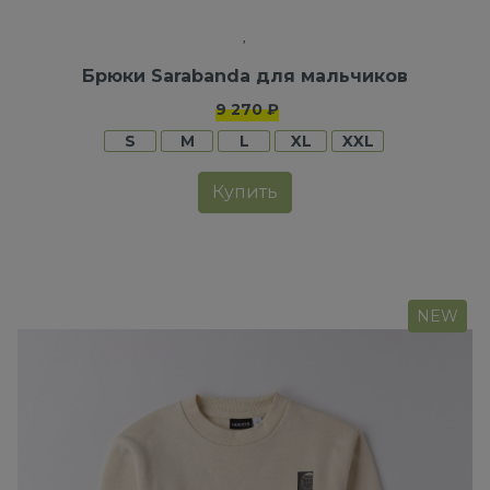
Брюки Sarabanda для мальчиков
9 270 ₽
S
M
L
XL
XXL
Купить
NEW