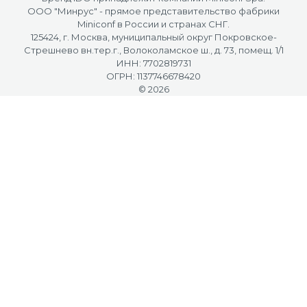
OOO "Минрус" - прямое представительство фабрики
Miniconf в России и странах СНГ.
125424, г. Москва, муниципальный округ Покровское-
Стрешнево вн.тер.г., Волоколамское ш., д. 73, помещ. 1/1
ИНН: 7702819731
ОГРН: 1137746678420
© 2026