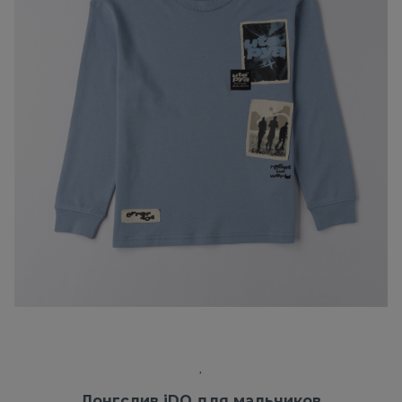
Лонгслив iDO для мальчиков