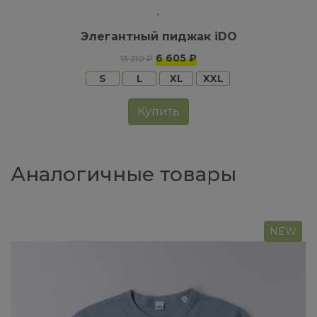
Элегантный пиджак iDO
6 605 ₽
13 210 ₽
S
L
XL
XXL
Купить
Аналогичные товары
NEW