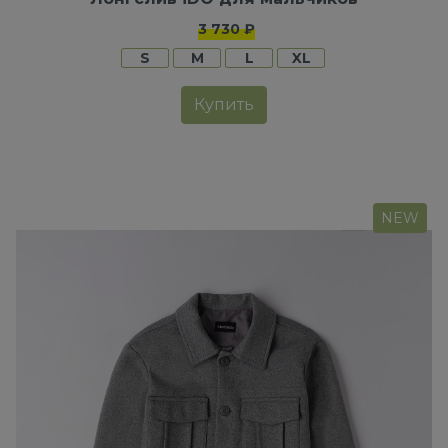
3 730 ₽
S
M
L
XL
Купить
NEW