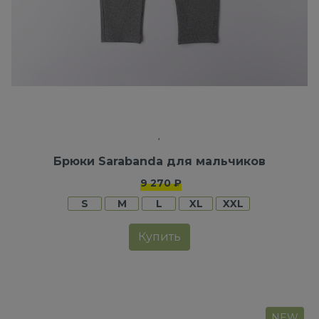
Брюки Sarabanda для мальчиков
9 270 ₽
S
M
L
XL
XXL
Купить
NEW