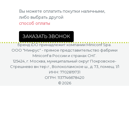
Вы можете оплатить покупки наличными,
либо выбрать другой
способ оплаты
ЗАКАЗАТЬ ЗВОНОК
Бренд iDO принадлежит компании Miniconf Spa.
OOO "Минрус" - прямое представительство фабрики
Miniconf в России и странах СНГ.
125424, г. Москва, муниципальный округ Покровское-
Стрешнево вн.тер.г., Волоколамское ш., д. 73, помещ. 1/1
ИНН: 7702819731
ОГРН: 1137746678420
© 2026