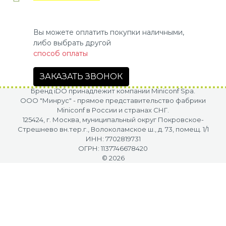
Вы можете оплатить покупки наличными,
либо выбрать другой
способ оплаты
ЗАКАЗАТЬ ЗВОНОК
Бренд iDO принадлежит компании Miniconf Spa.
OOO "Минрус" - прямое представительство фабрики
Miniconf в России и странах СНГ.
125424, г. Москва, муниципальный округ Покровское-
Стрешнево вн.тер.г., Волоколамское ш., д. 73, помещ. 1/1
ИНН: 7702819731
ОГРН: 1137746678420
© 2026