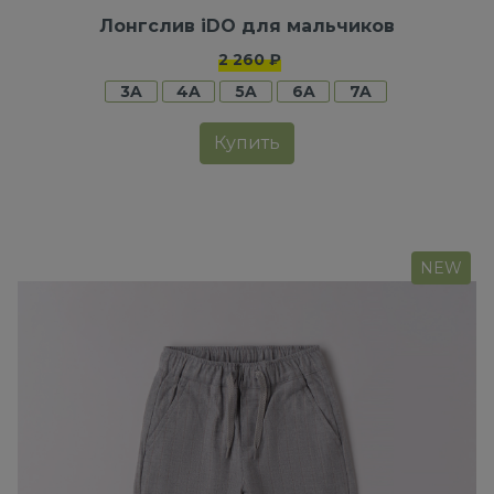
Лонгслив iDO для мальчиков
2 260 ₽
3A
4A
5A
6A
7A
Купить
NEW