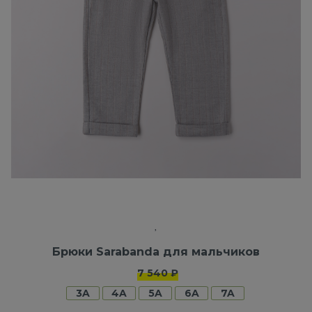
Брюки Sarabanda для мальчиков
7 540 ₽
3A
4A
5A
6A
7A