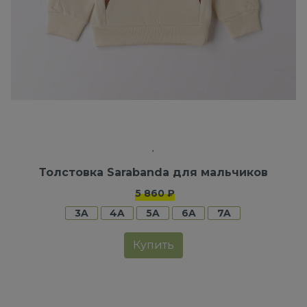
Толстовка Sarabanda для мальчиков
5 860 ₽
3A
4A
5A
6A
7A
Купить