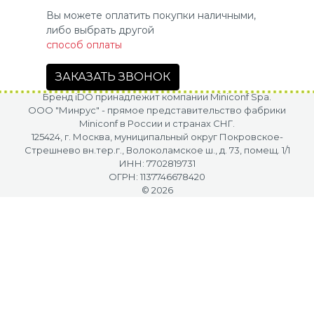
Вы можете оплатить покупки наличными,
либо выбрать другой
способ оплаты
ЗАКАЗАТЬ ЗВОНОК
Бренд iDO принадлежит компании Miniconf Spa.
OOO "Минрус" - прямое представительство фабрики
Miniconf в России и странах СНГ.
125424, г. Москва, муниципальный округ Покровское-
Стрешнево вн.тер.г., Волоколамское ш., д. 73, помещ. 1/1
ИНН: 7702819731
ОГРН: 1137746678420
© 2026