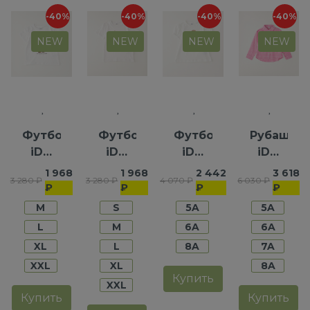
-40%
-40%
-40%
-40%
NEW
NEW
NEW
NEW
Футболка
Футболка
Футболка
Рубашка
iDO
iDO
iDO
iDO
для
для
для
для
1 968
1 968
2 442
3 618
3 280 ₽
3 280 ₽
4 070 ₽
6 030 ₽
девочек
мальчиков
девочек
девочек
₽
₽
₽
₽
M
S
5A
5A
L
M
6A
6A
XL
L
8A
7A
XXL
XL
8A
Купить
XXL
Купить
Купить