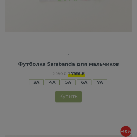
Футболка Sarabanda для мальчиков
1 788 ₽
2 980 ₽
3A
4A
5A
6A
7A
Купить
-40%