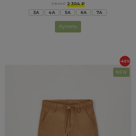
2 304 ₽
3 840 ₽
3A
4A
5A
6A
7A
Купить
-40%
NEW