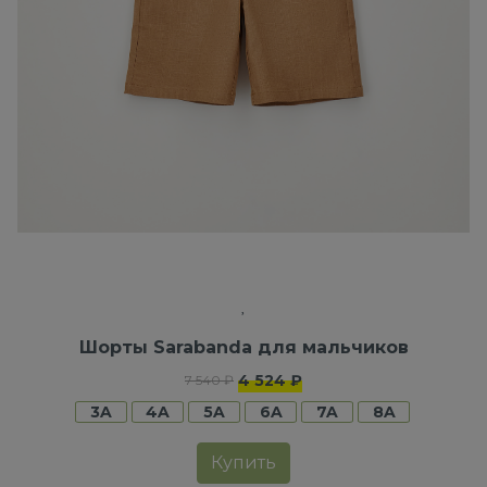
Шорты Sarabanda для мальчиков
4 524 ₽
7 540 ₽
3A
4A
5A
6A
7A
8A
Купить