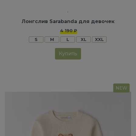
Лонгслив Sarabanda для девочек
4 190 ₽
S
M
L
XL
XXL
Купить
NEW