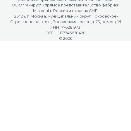
OOO "Минрус" - прямое представительство фабрики
Miniconf в России и странах СНГ.
125424, г. Москва, муниципальный округ Покровское-
Стрешнево вн.тер.г., Волоколамское ш., д. 73, помещ. 1/1
ИНН: 7702819731
ОГРН: 1137746678420
© 2026