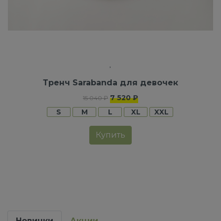
Тренч Sarabanda для девочек
7 520 ₽
15 040 ₽
S
M
L
XL
XXL
Купить
Новинки
Акции