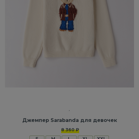
Джемпер Sarabanda для девочек
8 360 ₽
S
M
L
XL
XXL