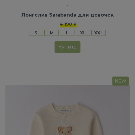
Лонгслив Sarabanda для девочек
4 190 ₽
S
M
L
XL
XXL
Купить
NEW