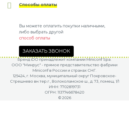
Способы оплаты
Вы можете оплатить покупки наличными,
либо выбрать другой
способ оплаты
ЗАКАЗАТЬ ЗВОНОК
Бренд iDO принадлежит компании Miniconf Spa.
OOO "Минрус" - прямое представительство фабрики
Miniconf в России и странах СНГ.
125424, г. Москва, муниципальный округ Покровское-
Стрешнево вн.тер.г., Волоколамское ш., д. 73, помещ. 1/1
ИНН: 7702819731
ОГРН: 1137746678420
© 2026