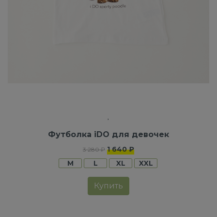
Футболка iDO для девочек
1 640 ₽
3 280 ₽
M
L
XL
XXL
Купить