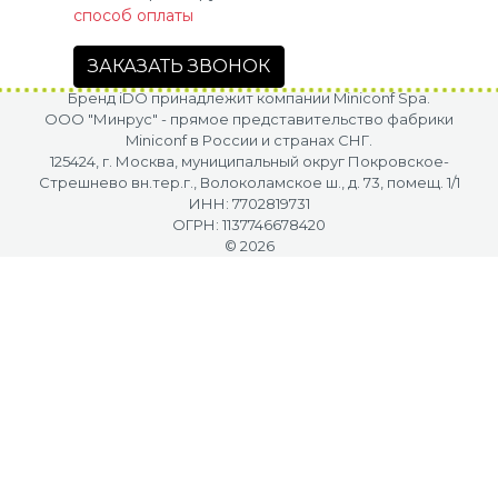
способ оплаты
ЗАКАЗАТЬ ЗВОНОК
Бренд iDO принадлежит компании Miniconf Spa.
OOO "Минрус" - прямое представительство фабрики
Miniconf в России и странах СНГ.
125424, г. Москва, муниципальный округ Покровское-
Стрешнево вн.тер.г., Волоколамское ш., д. 73, помещ. 1/1
ИНН: 7702819731
ОГРН: 1137746678420
© 2026