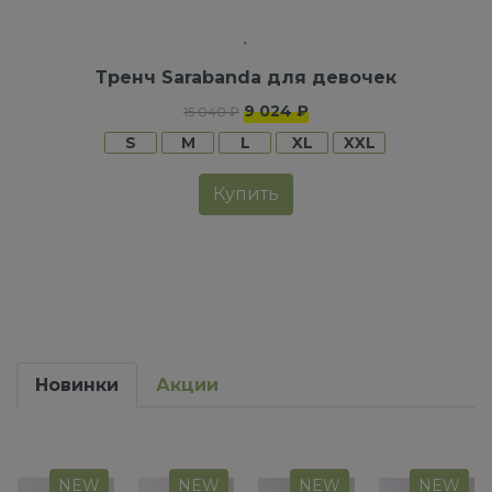
Тренч Sarabanda для девочек
9 024 ₽
15 040 ₽
S
M
L
XL
XXL
Купить
Новинки
Акции
NEW
NEW
NEW
NEW