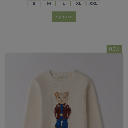
S
M
L
XL
XXL
Купить
NEW