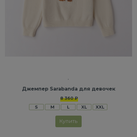
Джемпер Sarabanda для девочек
8 360 ₽
S
M
L
XL
XXL
Купить