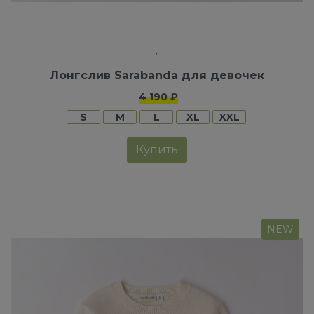
Лонгслив Sarabanda для девочек
4 190 ₽
S
M
L
XL
XXL
Купить
NEW