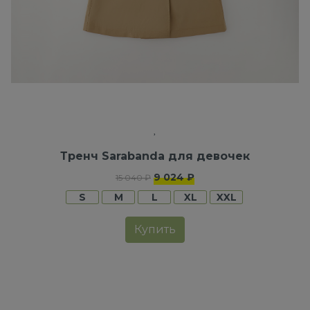
Тренч Sarabanda для девочек
9 024 ₽
15 040 ₽
S
M
L
XL
XXL
Купить