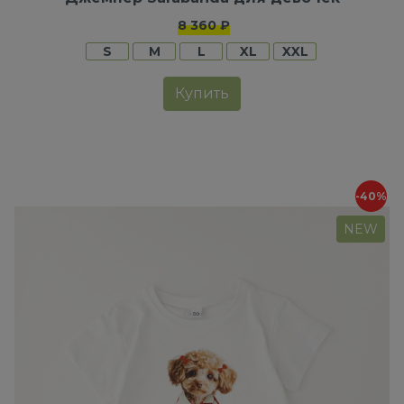
8 360 ₽
S
M
L
XL
XXL
Купить
-40%
NEW