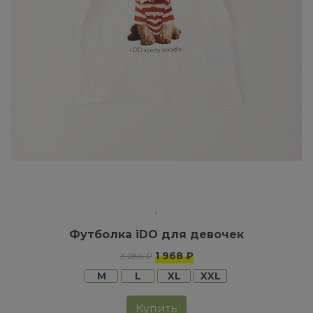
Футболка iDO для девочек
1 968 ₽
3 280 ₽
M
L
XL
XXL
Купить