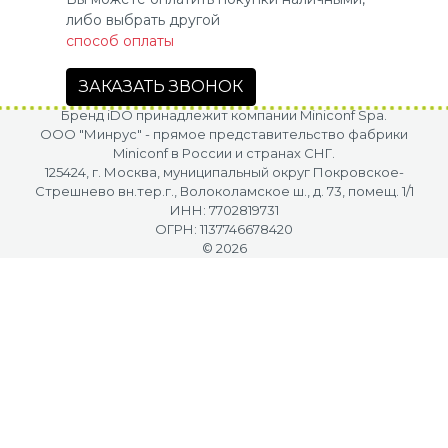
либо выбрать другой
способ оплаты
ЗАКАЗАТЬ ЗВОНОК
Бренд iDO принадлежит компании Miniconf Spa.
OOO "Минрус" - прямое представительство фабрики
Miniconf в России и странах СНГ.
125424, г. Москва, муниципальный округ Покровское-
Стрешнево вн.тер.г., Волоколамское ш., д. 73, помещ. 1/1
ИНН: 7702819731
ОГРН: 1137746678420
© 2026