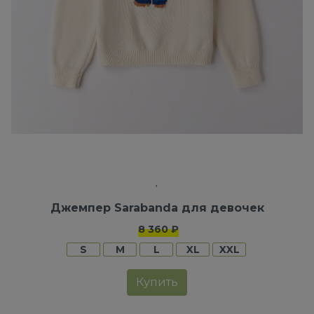
Джемпер Sarabanda для девочек
8 360 ₽
S
M
L
XL
XXL
Купить