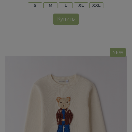
S
M
L
XL
XXL
Купить
NEW