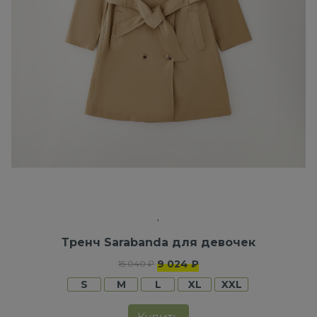
Тренч Sarabanda для девочек
9 024 ₽
15 040 ₽
S
M
L
XL
XXL