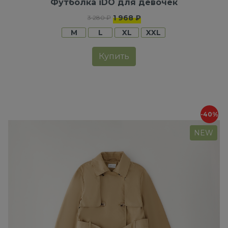
Футболка iDO для девочек
1 968 ₽
3 280 ₽
M
L
XL
XXL
Купить
-40%
NEW