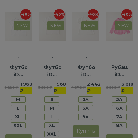
-40%
-40%
-40%
-40%
NEW
NEW
NEW
NEW
Футболка
Футболка
Футболка
Рубашка
iDO
iDO
iDO
iDO
для
для
для
для
1 968
1 968
2 442
3 618
3 280 ₽
3 280 ₽
4 070 ₽
6 030 ₽
девочек
мальчиков
девочек
девочек
₽
₽
₽
₽
M
S
5A
5A
L
M
6A
6A
XL
L
8A
7A
XXL
XL
8A
Купить
XXL