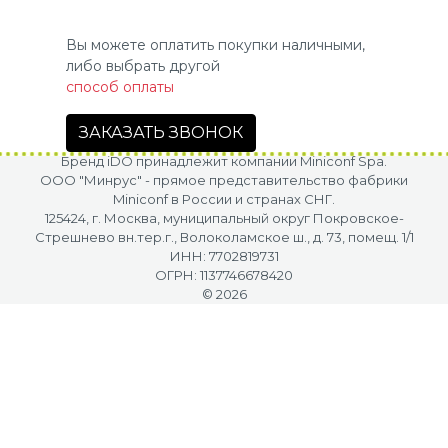
Вы можете оплатить покупки наличными,
либо выбрать другой
способ оплаты
ЗАКАЗАТЬ ЗВОНОК
Бренд iDO принадлежит компании Miniconf Spa.
OOO "Минрус" - прямое представительство фабрики
Miniconf в России и странах СНГ.
125424, г. Москва, муниципальный округ Покровское-
Стрешнево вн.тер.г., Волоколамское ш., д. 73, помещ. 1/1
ИНН: 7702819731
ОГРН: 1137746678420
© 2026