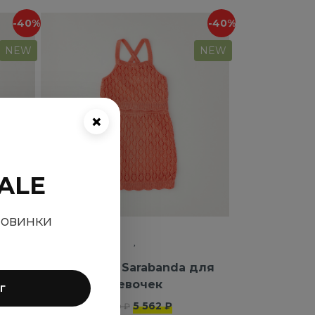
-40%
-40%
NEW
NEW
×
ALE
новинки
da
Комплект Sarabanda для
девочек
г
5 562 ₽
9 270 ₽