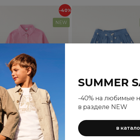
-40%
NEW
SUMMER S
-40% на любимые 
в разделе NEW
ашка iDO для девочек
Шорты-юбка Saraban
для девочек
в катало
3 618 ₽
6 030 ₽
4 524 ₽
7 540 ₽