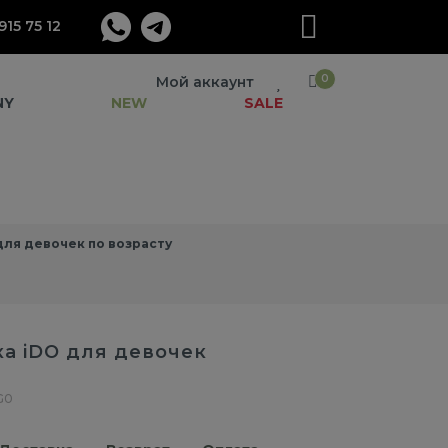
915 75 12
0
Мой аккаунт
NY
NEW
SALE
ля девочек по возрасту
а iDO для девочек
G0