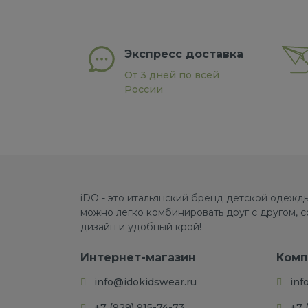
Экспресс доставка
От 3 дней по всей
России
iDO - это итальянский бренд детской одежды
можно легко комбинировать друг с другом, 
дизайн и удобный крой!
Интернет-магазин
Комп
info@idokidswear.ru
inf
+7 (929) 915-74-73
+7 