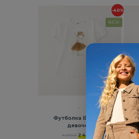
-40%
NEW
Футболка iDO для
Руб
девочек
2 442 ₽
4 070 ₽