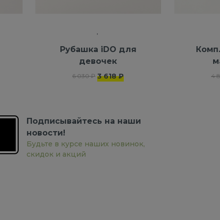
я
Рубашка iDO для
Комп
девочек
м
3 618 ₽
6 030 ₽
4 
Подписывайтесь на наши
новости!
Будьте в курсе наших новинок,
скидок и акций