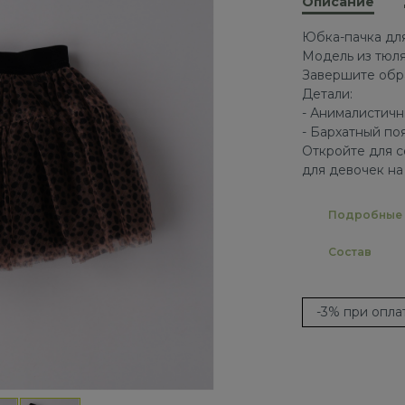
Описание
Юбка-пачка для
Модель из тюля
Завершите обра
Детали:
- Анималистичн
- Бархатный по
Откройте для с
для девочек на
Подробные 
Состав
-3% при опл