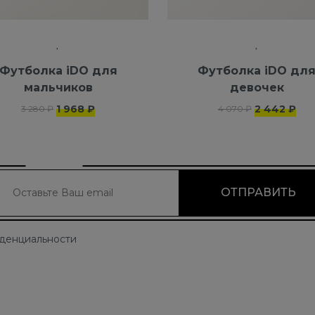
Футболка iDO для
Футболка iDO дл
мальчиков
девочек
1 968 ₽
2 442 ₽
3 280 ₽
4 070 ₽
иденциальности