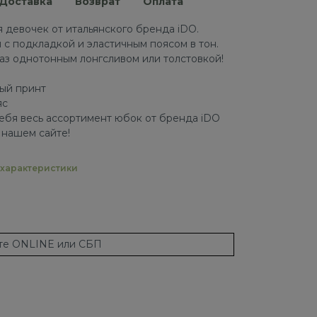
Доставка
Возврат
Оплата
 девочек от итальянского бренда iDO.
 с подкладкой и эластичным поясом в тон.
з однотонным лонгсливом или толстовкой!
ый принт
яс
ебя весь ассортимент юбок от бренда iDO
 нашем сайте!
характеристики
ате ONLINE или СБП