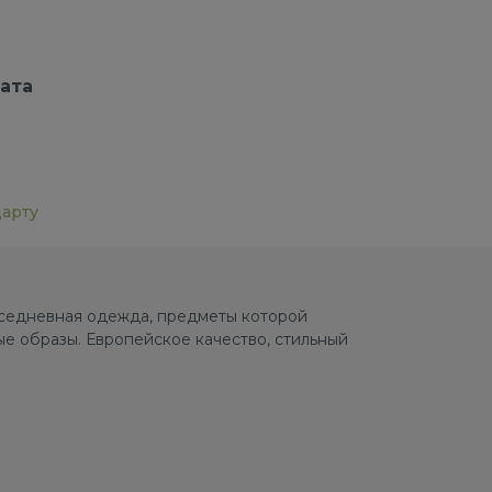
ата
дарту
овседневная одежда, предметы которой
е образы. Европейское качество, стильный