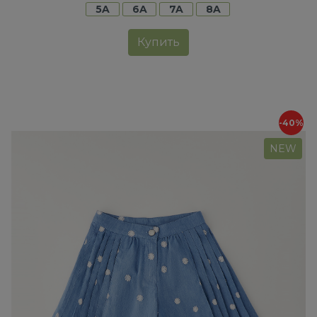
5A
6A
7A
8A
Купить
-40%
NEW