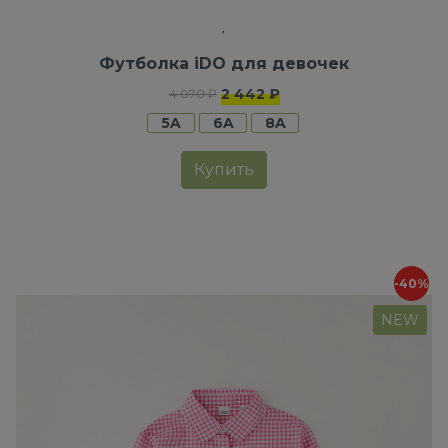
Футболка iDO для девочек
2 442 ₽
4 070 ₽
5A
6A
8A
Купить
-40%
NEW