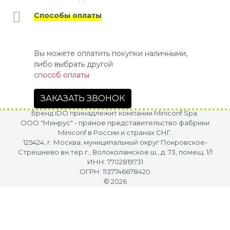
Способы оплаты
Вы можете оплатить покупки наличными,
либо выбрать другой
способ оплаты
ЗАКАЗАТЬ ЗВОНОК
Бренд iDO принадлежит компании Miniconf Spa.
OOO "Минрус" - прямое представительство фабрики
Miniconf в России и странах СНГ.
125424, г. Москва, муниципальный округ Покровское-
Стрешнево вн.тер.г., Волоколамское ш., д. 73, помещ. 1/1
ИНН: 7702819731
ОГРН: 1137746678420
© 2026