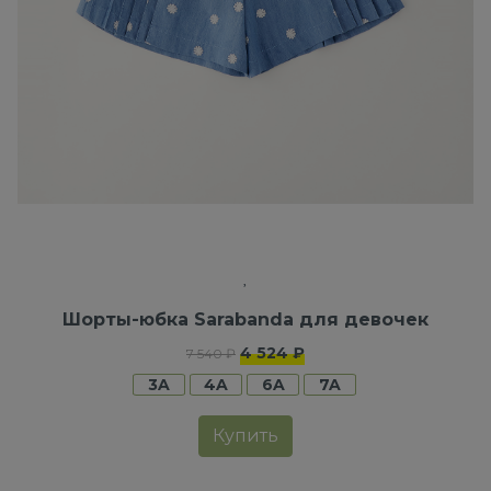
Шорты-юбка Sarabanda для девочек
4 524 ₽
7 540 ₽
3A
4A
6A
7A
Купить