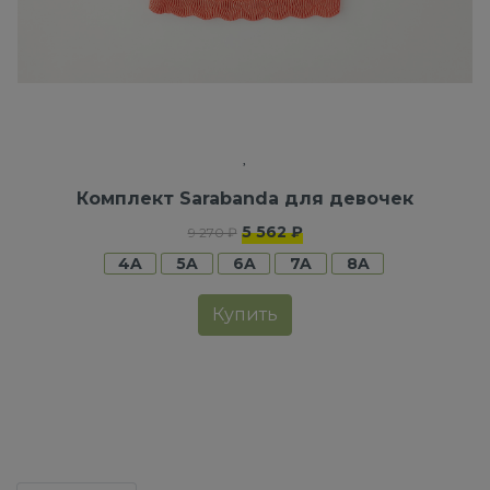
Комплект Sarabanda для девочек
5 562 ₽
9 270 ₽
4A
5A
6A
7A
8A
Купить