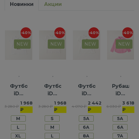
Новинки
Акции
-40%
-40%
-40%
-40%
NEW
NEW
NEW
NEW
Футболка
Футболка
Футболка
Рубашка
iDO
iDO
iDO
iDO
для
для
для
для
1 968
1 968
2 442
3 618
3 280 ₽
3 280 ₽
4 070 ₽
6 030 ₽
девочек
мальчиков
девочек
девочек
₽
₽
₽
₽
M
S
5A
5A
L
M
6A
6A
XL
L
8A
7A