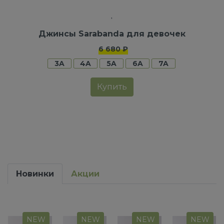
Джинсы Sarabanda для девочек
6 680 ₽
3A
4A
5A
6A
7A
Купить
Новинки
Акции
NEW
NEW
NEW
NEW