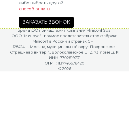
либо выбрать другой
способ оплаты
ЗАКАЗАТЬ ЗВОНОК
Бренд iDO принадлежит компании Miniconf Spa.
OOO "Минрус" - прямое представительство фабрики
Miniconf в России и странах СНГ.
125424, г. Москва, муниципальный округ Покровское-
Стрешнево вн.тер.г., Волоколамское ш., д. 73, помещ. 1/1
ИНН: 7702819731
ОГРН: 1137746678420
© 2026