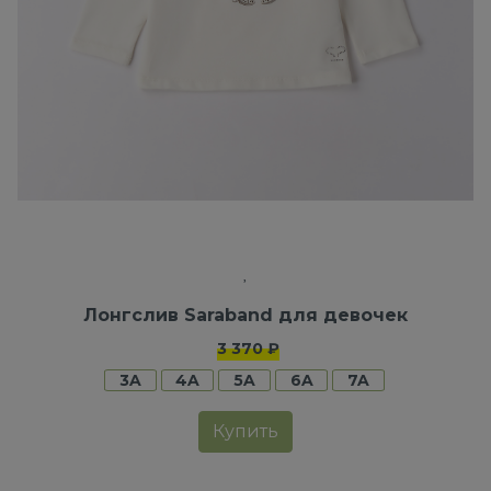
Лонгслив Saraband для девочек
3 370 ₽
3A
4A
5A
6A
7A
Купить