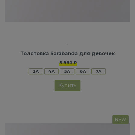
Толстовка Sarabanda для девочек
5 860 ₽
3A
4A
5A
6A
7A
Купить
NEW