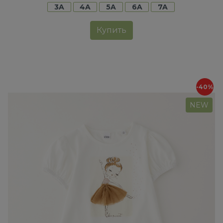
3A
4A
5A
6A
7A
Купить
-40%
NEW