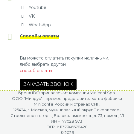
Youtube
VK
WhatsApp
Способы оплаты
Вы можете оплатить покупки наличными,
либо выбрать другой
способ оплаты
ЗАКАЗАТЬ ЗВОНОК
Бренд iDO принадлежит компании Miniconf Spa.
OOO "Минрус" - прямое представительство фабрики
Miniconf в России и странах СНГ.
125424, г. Москва, муниципальный округ Покровское-
Стрешнево вн.тер.г., Волоколамское ш., д. 73, помещ. 1/1
ИНН: 7702819731
ОГРН: 1137746678420
© 2026