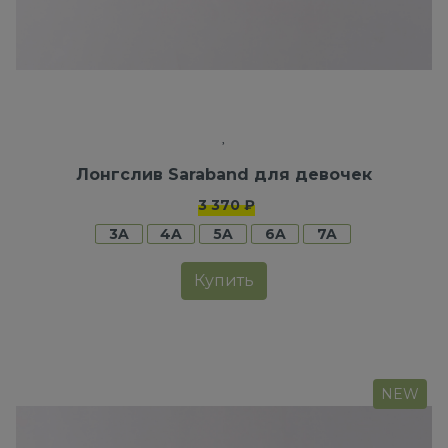
Лонгслив Saraband для девочек
3 370 ₽
3A
4A
5A
6A
7A
Купить
NEW