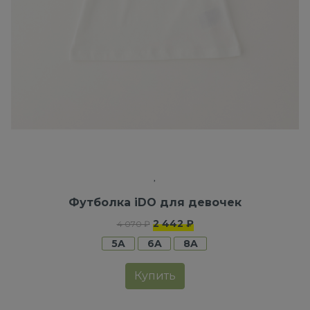
Футболка iDO для девочек
2 442 ₽
4 070 ₽
5A
6A
8A
Купить