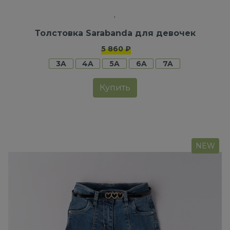
Толстовка Sarabanda для девочек
5 860 ₽
3A
4A
5A
6A
7A
Купить
NEW