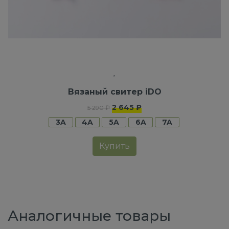
Вязаный свитер iDO
2 645 ₽
5 290 ₽
3A
4A
5A
6A
7A
Купить
Аналогичные товары