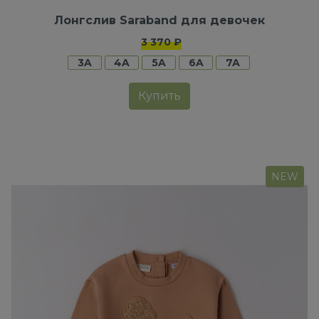
Лонгслив Saraband для девочек
3 370 ₽
3A
4A
5A
6A
7A
Купить
NEW