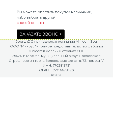
Вы можете оплатить покупки наличными,
либо выбрать другой
способ оплаты
ЗАКАЗАТЬ ЗВОНОК
Бренд iDO принадлежит компании Miniconf Spa.
OOO "Минрус" - прямое представительство фабрики
Miniconf в России и странах СНГ.
125424, г. Москва, муниципальный округ Покровское-
Стрешнево вн.тер.г., Волоколамское ш., д. 73, помещ. 1/1
ИНН: 7702819731
ОГРН: 1137746678420
© 2026