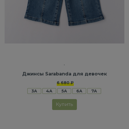
Джинсы Sarabanda для девочек
6 680 ₽
3A
4A
5A
6A
7A
Купить