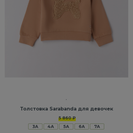
Толстовка Sarabanda для девочек
5 860 ₽
3A
4A
5A
6A
7A