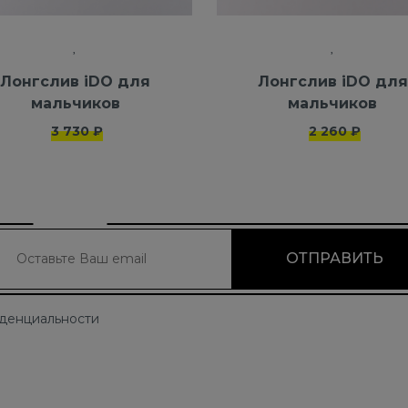
Лонгслив iDO для
Лонгслив iDO для
мальчиков
мальчиков
3 730 ₽
2 260 ₽
иденциальности