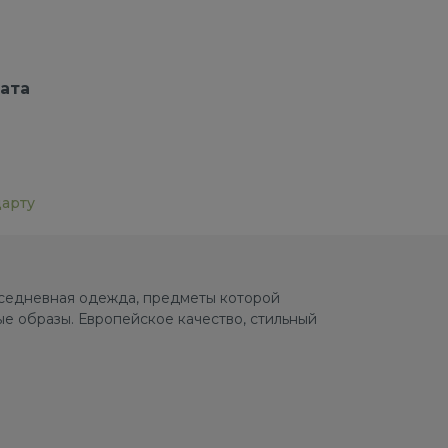
ата
дарту
овседневная одежда, предметы которой
е образы. Европейское качество, стильный