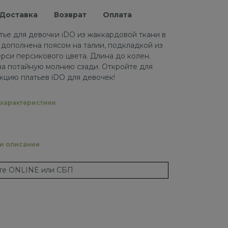
Доставка
Возврат
Оплата
тье для девочки iDO из жаккардовой ткани в
 дополнена поясом на талии, подкладкой из
рси персикового цвета. Длина до колен.
на потайную молнию сзади. Откройте для
кцию платьев iDO для девочек!
характеристики
 и описание
ате ONLINE или СБП