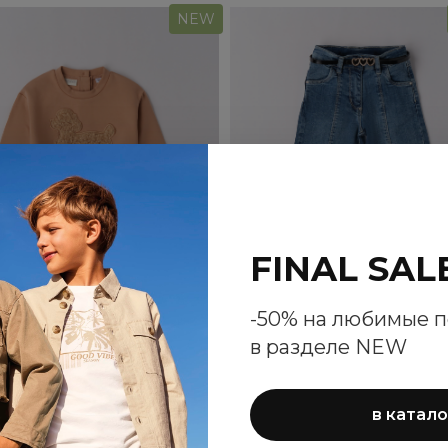
NEW
FINAL SAL
-50% на любимые 
в разделе NEW
стовка Sarabanda для
Джинсы Sarabanda д
девочек
девочек
в катало
5 860 ₽
6 680 ₽