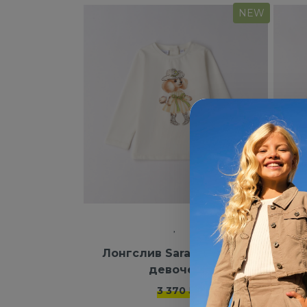
NEW
Лонгслив Saraband для
Тол
девочек
3 370 ₽