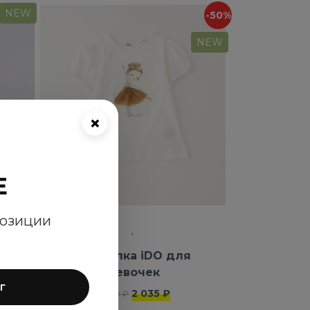
NEW
-50%
NEW
×
E
позиции
ля
Футболка iDO для
девочек
г
2 035 ₽
4 070 ₽