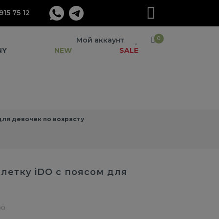
915 75 12
0
Мой аккаунт
NY
NEW
SALE
ля девочек по возрасту
клетку iDO с поясом для
00