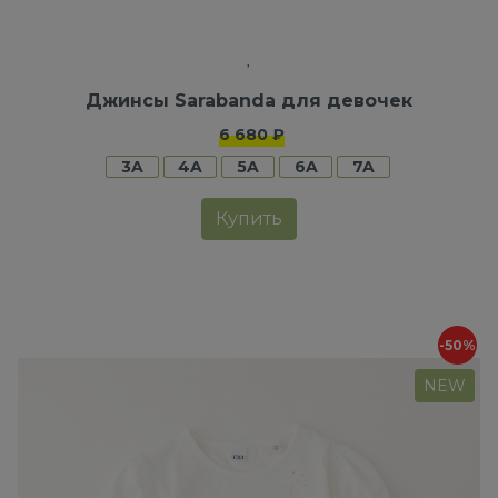
Джинсы Sarabanda для девочек
6 680 ₽
3A
4A
5A
6A
7A
Купить
-50%
NEW