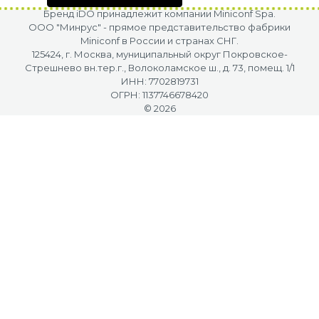
Бренд iDO принадлежит компании Miniconf Spa.
OOO "Минрус" - прямое представительство фабрики
Miniconf в России и странах СНГ.
125424, г. Москва, муниципальный округ Покровское-
Стрешнево вн.тер.г., Волоколамское ш., д. 73, помещ. 1/1
ИНН: 7702819731
ОГРН: 1137746678420
© 2026