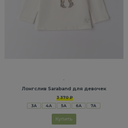
Лонгслив Saraband для девочек
3 370 ₽
3A
4A
5A
6A
7A
Купить