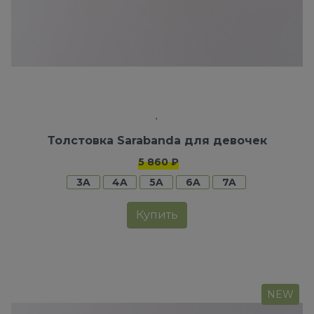
Толстовка Sarabanda для девочек
5 860 ₽
3A
4A
5A
6A
7A
Купить
NEW