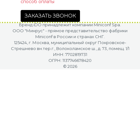
способ оплаты
ЗАКАЗАТЬ ЗВОНОК
Бренд iDO принадлежит компании Miniconf Spa.
OOO "Минрус" - прямое представительство фабрики
Miniconf в России и странах СНГ.
125424, г. Москва, муниципальный округ Покровское-
Стрешнево вн.тер.г., Волоколамское ш., д. 73, помещ. 1/1
ИНН: 7702819731
ОГРН: 1137746678420
© 2026