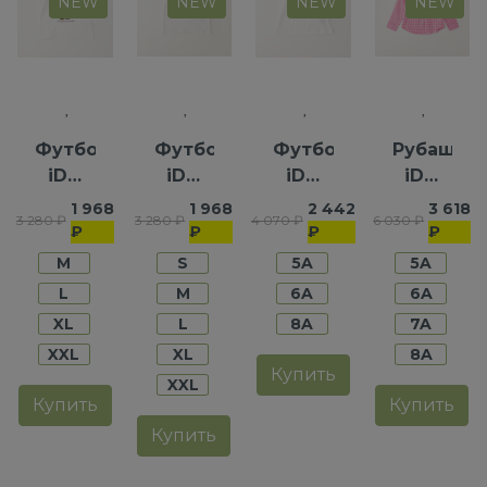
NEW
NEW
NEW
NEW
Футболка
Футболка
Футболка
Рубашка
iDO
iDO
iDO
iDO
для
для
для
для
1 968
1 968
2 442
3 618
3 280 ₽
3 280 ₽
4 070 ₽
6 030 ₽
девочек
мальчиков
девочек
девочек
₽
₽
₽
₽
M
S
5A
5A
L
M
6A
6A
XL
L
8A
7A
XXL
XL
8A
Купить
XXL
Купить
Купить
Купить