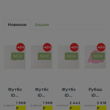
Новинки
Акции
-40%
-40%
-40%
-40%
NEW
NEW
NEW
NEW
Футболка
Футболка
Футболка
Рубашка
iDO
iDO
iDO
iDO
для
для
для
для
1 968
1 968
2 442
3 618
3 280 ₽
3 280 ₽
4 070 ₽
6 030 ₽
девочек
мальчиков
девочек
девочек
₽
₽
₽
₽