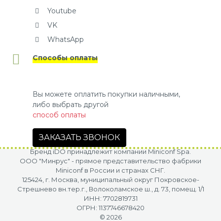
Youtube
VK
WhatsApp
Способы оплаты
Вы можете оплатить покупки наличными,
либо выбрать другой
способ оплаты
ЗАКАЗАТЬ ЗВОНОК
Бренд iDO принадлежит компании Miniconf Spa.
OOO "Минрус" - прямое представительство фабрики
Miniconf в России и странах СНГ.
125424, г. Москва, муниципальный округ Покровское-
Стрешнево вн.тер.г., Волоколамское ш., д. 73, помещ. 1/1
ИНН: 7702819731
ОГРН: 1137746678420
© 2026