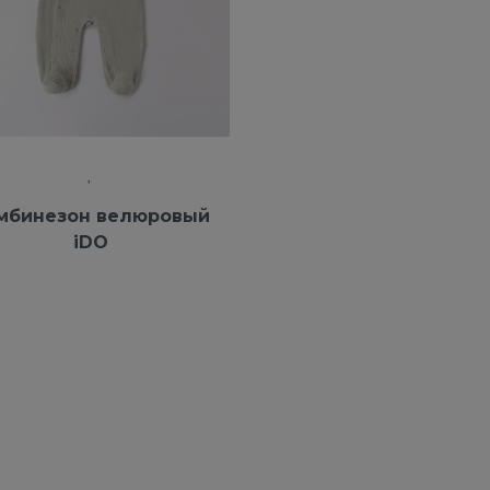
мбинезон велюровый
iDO