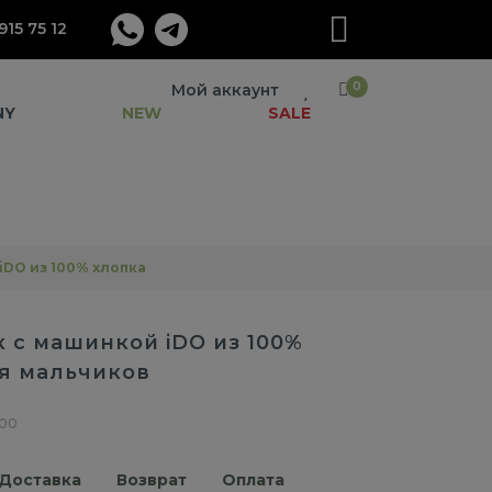
915 75 12
0
Мой аккаунт
NY
NEW
SALE
iDO из 100% хлопка
 с машинкой iDO из 100%
я мальчиков
.00
Доставка
Возврат
Оплата