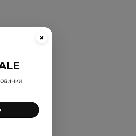
×
ALE
новинки
г