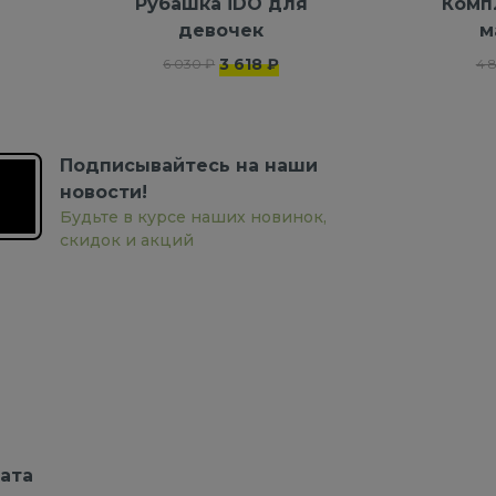
я
Рубашка iDO для
Комп
девочек
м
3 618 ₽
6 030 ₽
4 
Подписывайтесь на наши
новости!
Будьте в курсе наших новинок,
скидок и акций
ата