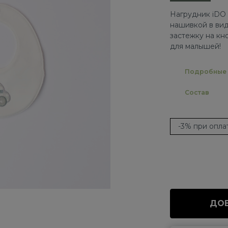
Нагрудник iDO 
нашивкой в ви
застежку на кн
для малышей!
Подробные 
Состав
-3% при опл
ДОБ