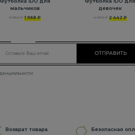
Футболка iDO для
Футболка iDO дл
мальчиков
девочек
1 968 ₽
2 442 ₽
3 280 ₽
4 070 ₽
иденциальности
Возврат товара
Безопасная опл