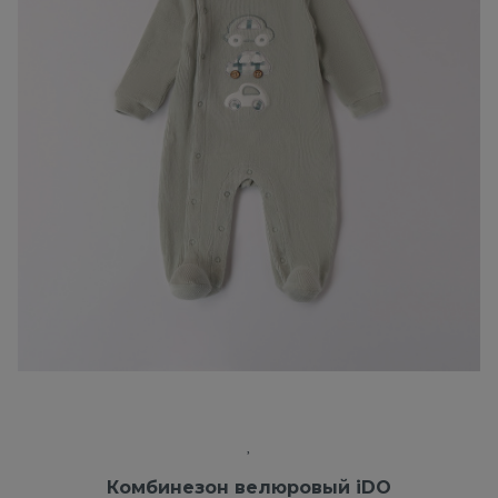
Комбинезон велюровый iDO