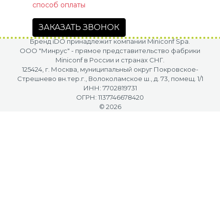
способ оплаты
ЗАКАЗАТЬ ЗВОНОК
Бренд iDO принадлежит компании Miniconf Spa.
OOO "Минрус" - прямое представительство фабрики
Miniconf в России и странах СНГ.
125424, г. Москва, муниципальный округ Покровское-
Стрешнево вн.тер.г., Волоколамское ш., д. 73, помещ. 1/1
ИНН: 7702819731
ОГРН: 1137746678420
© 2026