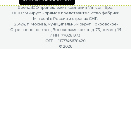
Бренд iDO принадлежит компании Miniconf Spa.
OOO "Минрус" - прямое представительство фабрики
Miniconf в России и странах СНГ.
125424, г. Москва, муниципальный округ Покровское-
Стрешнево вн.тер.г., Волоколамское ш., д. 73, помещ. 1/1
ИНН: 7702819731
ОГРН: 1137746678420
© 2026