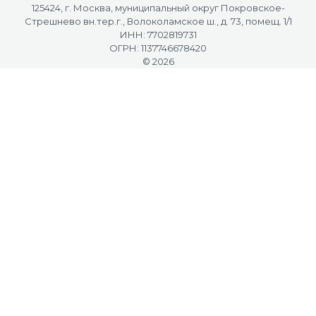
125424, г. Москва, муниципальный округ Покровское-
Стрешнево вн.тер.г., Волоколамское ш., д. 73, помещ. 1/1
ИНН: 7702819731
ОГРН: 1137746678420
© 2026