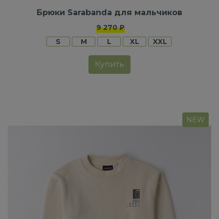
Брюки Sarabanda для мальчиков
9 270 ₽
S
M
L
XL
XXL
Купить
NEW