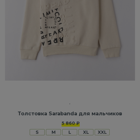
Толстовка Sarabanda для мальчиков
5 860 ₽
S
M
L
XL
XXL