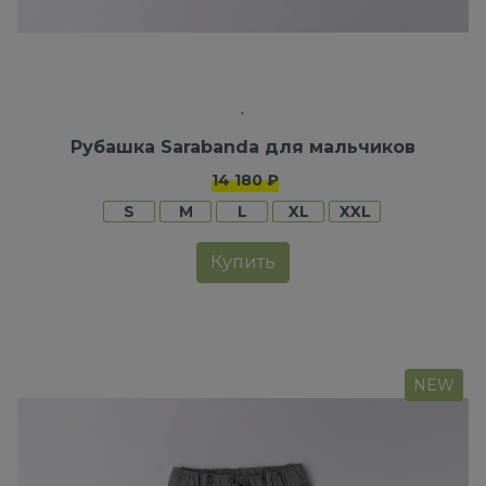
Рубашка Sarabanda для мальчиков
14 180 ₽
S
M
L
XL
XXL
Купить
NEW