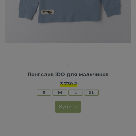
Лонгслив iDO для мальчиков
3 730 ₽
S
M
L
XL
Купить