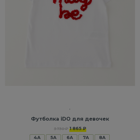
Футболка iDO для девочек
1 865 ₽
3 730 ₽
4A
5A
6A
7A
8A