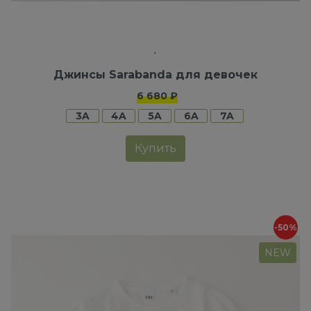
Джинсы Sarabanda для девочек
6 680 ₽
3A
4A
5A
6A
7A
Купить
-50%
NEW