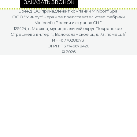
ЗАКАЗАТЬ ЗВОНОК
Бренд iDO принадлежит компании Miniconf Spa.
OOO "Минрус" - прямое представительство фабрики
Miniconf в России и странах СНГ.
125424, г. Москва, муниципальный округ Покровское-
Стрешнево вн.тер.г., Волоколамское ш., д. 73, помещ. 1/1
ИНН: 7702819731
ОГРН: 1137746678420
© 2026