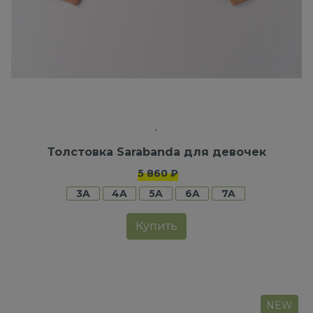
Толстовка Sarabanda для девочек
5 860 ₽
3A
4A
5A
6A
7A
Купить
NEW