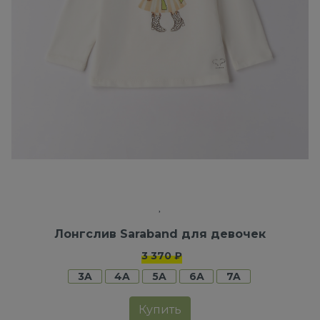
Лонгслив Saraband для девочек
3 370 ₽
3A
4A
5A
6A
7A
Купить