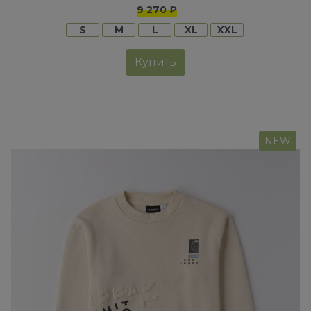
9 270 ₽
S
M
L
XL
XXL
Купить
NEW