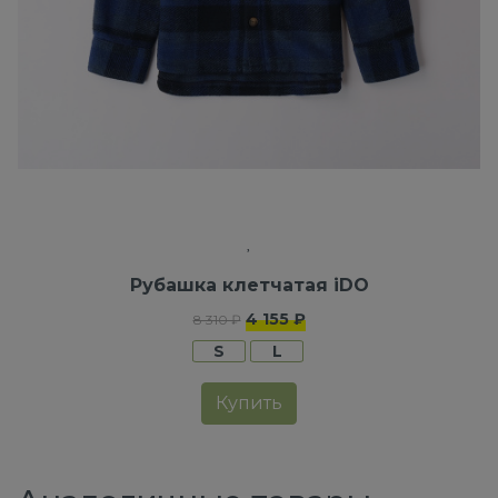
Рубашка клетчатая iDO
4 155 ₽
8 310 ₽
S
L
Купить