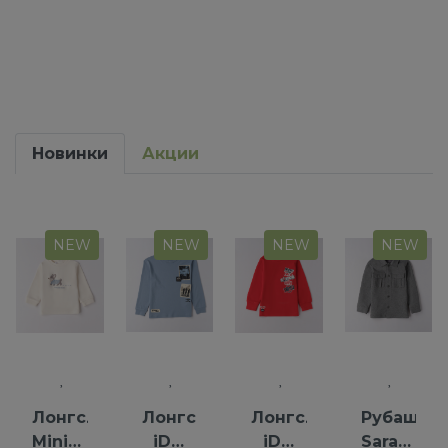
Новинки
Акции
NEW
NEW
NEW
NEW
Лонгслив
Лонгслив
Лонгслив
Рубашка
Minibanda
iDO
iDO
Saraband