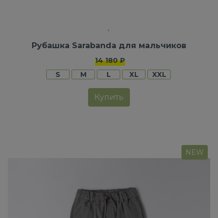
Рубашка Sarabanda для мальчиков
14 180 ₽
S
M
L
XL
XXL
Купить
NEW