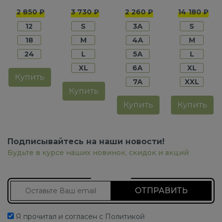
для
для
для
для
2 850 ₽
3 730 ₽
2 260 ₽
14 180 ₽
мальчиков
мальчиков
мальчиков
мальчико
12
S
3A
S
18
M
4A
M
24
L
5A
L
XL
6A
XL
Купить
7A
XXL
Купить
Купить
Купить
Подписывайтесь на наши новости!
Будьте в курсе наших новинок, скидок и акций
Подписаться на новости
Я прочитал и согласен с Политикой