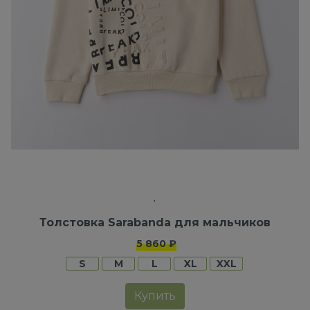
Толстовка Sarabanda для мальчиков
5 860 ₽
S
M
L
XL
XXL
Купить