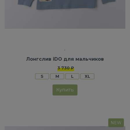
Лонгслив iDO для мальчиков
3 730 ₽
S
M
L
XL
Купить
NEW