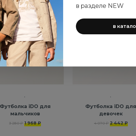
в разделе NEW
-40%
NEW
в катало
Футболка iDO для
Футболка iDO дл
мальчиков
девочек
1 968 ₽
2 442 ₽
3 280 ₽
4 070 ₽