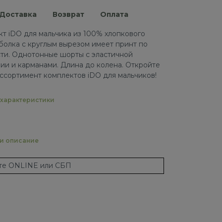
Доставка
Возврат
Оплата
т iDO для мальчика из 100% хлопкового
болка с круглым вырезом имеет принт по
ти. Однотонные шорты с эластичной
лии и карманами. Длина до колена. Откройте
ассортимент комплектов iDO для мальчиков!
характеристики
 и описание
ате ONLINE или СБП