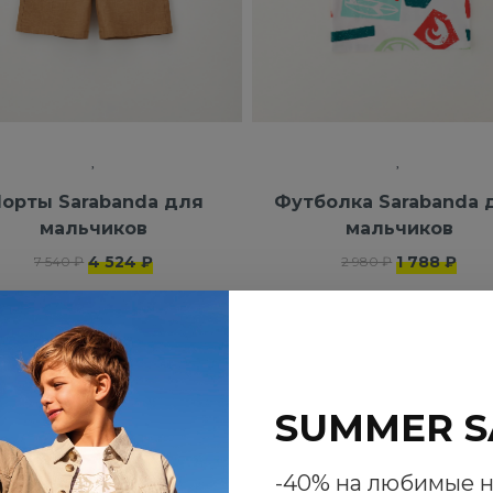
орты Sarabanda для
Футболка Sarabanda 
мальчиков
мальчиков
4 524 ₽
1 788 ₽
7 540 ₽
2 980 ₽
SUMMER S
-40% на любимые 