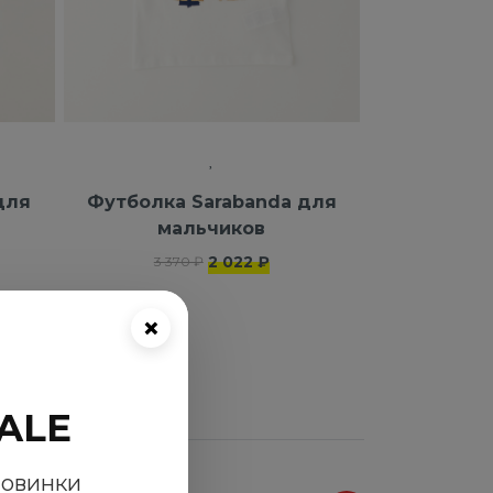
для
Футболка Sarabanda для
мальчиков
2 022 ₽
3 370 ₽
×
ALE
новинки