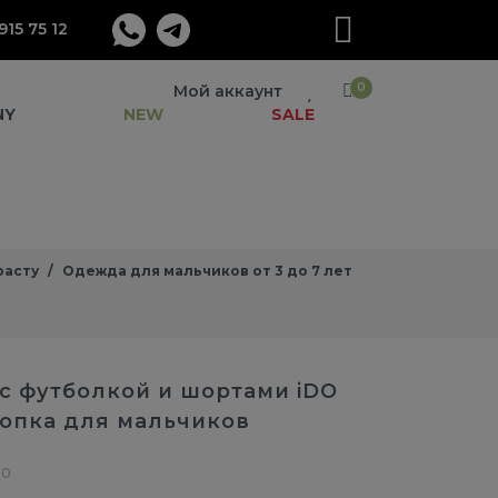
915 75 12
0
Мой аккаунт
NY
NEW
SALE
расту
Одежда для мальчиков от 3 до 7 лет
с футболкой и шортами iDO
лопка для мальчиков
00