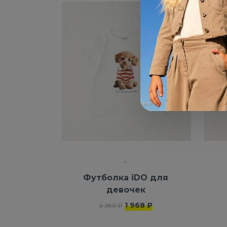
-40%
NEW
Футболка iDO для
девочек
1 968 ₽
3 280 ₽