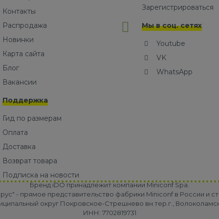
Зарегистрироваться
Контакты
Распродажа
Мы в соц. сетях
Новинки
Youtube
Карта сайта
VK
Блог
WhatsApp
Вакансии
Поддержка
Гид по размерам
Оплата
Доставка
Возврат товара
Подписка на новости
Бренд iDO принадлежит компании Miniconf Spa.
ус" - прямое представительство фабрики Miniconf в России и ст
униципальный округ Покровское-Стрешнево вн.тер.г., Волоколамское 
ИНН: 7702819731