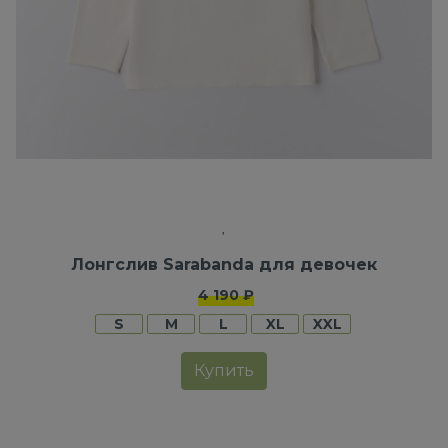
Лонгслив Sarabanda для девочек
4 190 ₽
S
M
L
XL
XXL
Купить