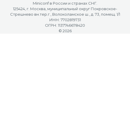
Miniconf в России и странах СНГ.
125424, г. Москва, муниципальный округ Покровское-
Стрешнево вн.тер.г., Волоколамское ш., д. 73, помещ. 1/1
ИНН: 7702819731
ОГРН: 1137746678420
© 2026