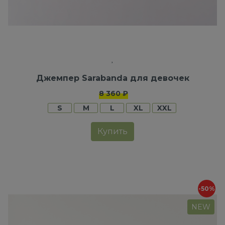
Джемпер Sarabanda для девочек
8 360 ₽
S
M
L
XL
XXL
Купить
-50%
NEW