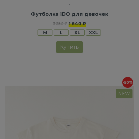
Футболка iDO для девочек
1 640 ₽
3 280 ₽
M
L
XL
XXL
Купить
-50%
NEW