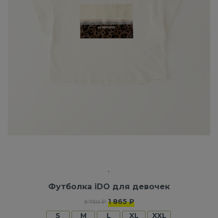
Футболка iDO для девочек
1 865 ₽
3 730 ₽
S
M
L
XL
XXL