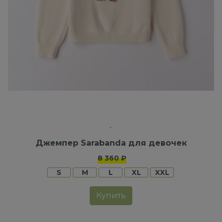
Джемпер Sarabanda для девочек
8 360 ₽
S
M
L
XL
XXL
Купить