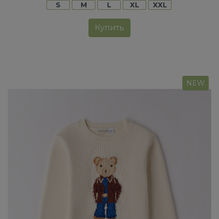
S
M
L
XL
XXL
Купить
NEW