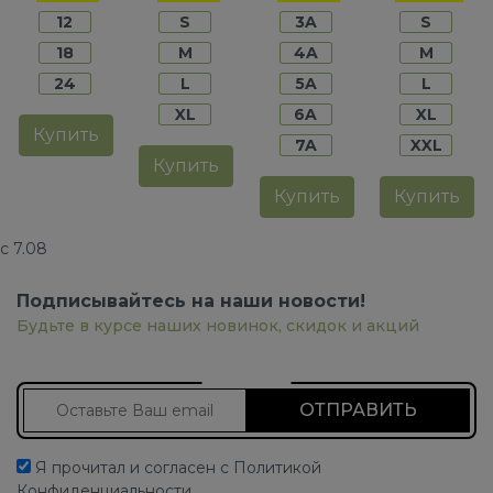
мальчиков
мальчиков
мальчиков
мальчико
12
S
3A
S
18
M
4A
M
24
L
5A
L
XL
6A
XL
Купить
7A
XXL
Купить
Купить
Купить
с 7.08
Подписывайтесь на наши новости!
Будьте в курсе наших новинок, скидок и акций
Подписаться на новости
Я прочитал и согласен с Политикой
Конфиденциальности