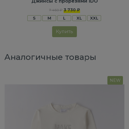
Джинсы с прорезями iDO
3 730 ₽
7 460 ₽
S
M
L
XL
XXL
Купить
Аналогичные товары
NEW