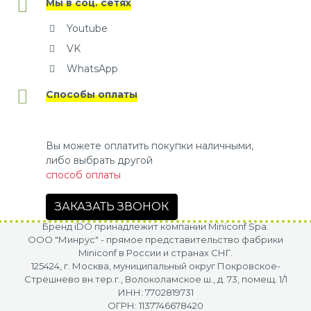
Мы в соц. сетях
Youtube
VK
WhatsApp
Способы оплаты
Вы можете оплатить покупки наличными,
либо выбрать другой
способ оплаты
ЗАКАЗАТЬ ЗВОНОК
Бренд iDO принадлежит компании Miniconf Spa.
OOO "Минрус" - прямое представительство фабрики
Miniconf в России и странах СНГ.
125424, г. Москва, муниципальный округ Покровское-
Стрешнево вн.тер.г., Волоколамское ш., д. 73, помещ. 1/1
ИНН: 7702819731
ОГРН: 1137746678420