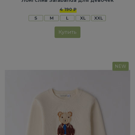
Лонгслив Sarabanda для девочек
4 190 ₽
S
M
L
XL
XXL
Купить
NEW