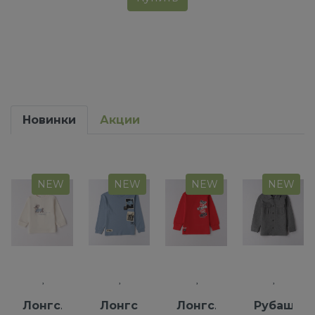
Новинки
Акции
NEW
NEW
NEW
NEW
Лонгслив
Лонгслив
Лонгслив
Рубашка