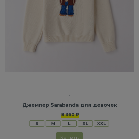
Джемпер Sarabanda для девочек
8 360 ₽
S
M
L
XL
XXL
Купить