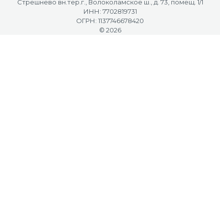
Стрешнево вн.тер.г., Волоколамское ш., д. 73, помещ. 1/1
ИНН: 7702819731
ОГРН: 1137746678420
© 2026