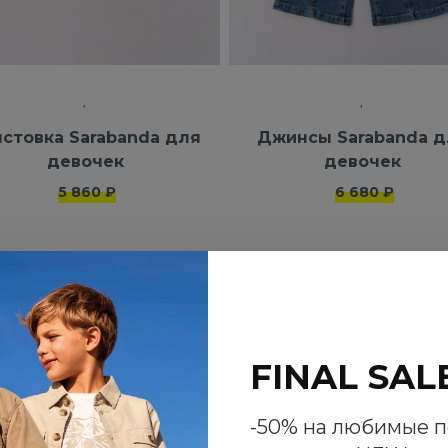
стовка Sarabanda для
Джинсы Sarabanda д
девочек
девочек
5 860 ₽
6 680 ₽
FINAL SAL
NEW
-50% на любимые 