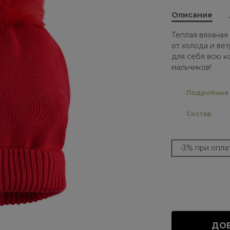
Описание
Теплая вязаная
от холода и ве
для себя всю 
мальчиков!
Подробные 
Состав
-3% при опл
ДОБ