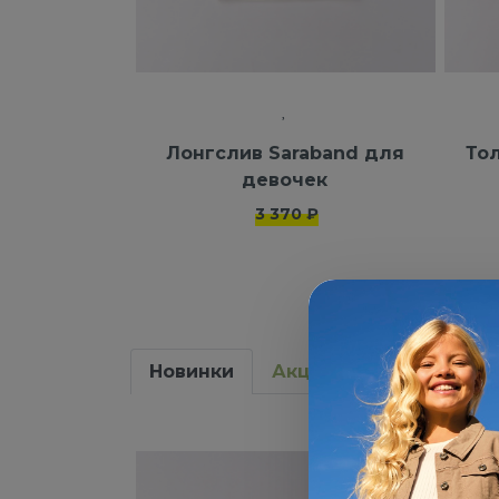
Лонгслив Saraband для
Тол
девочек
3 370 ₽
Новинки
Акции
NEW