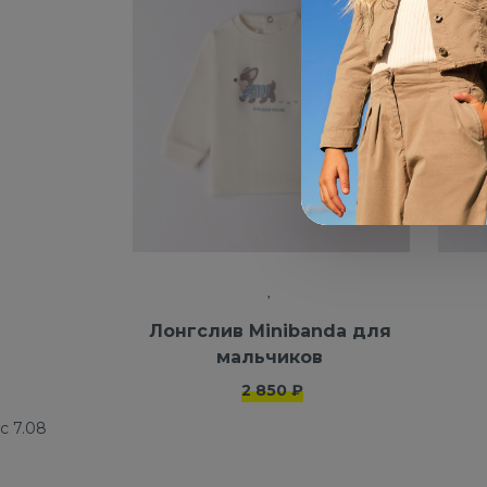
Лонгслив Minibanda для
мальчиков
2 850 ₽
с 7.08