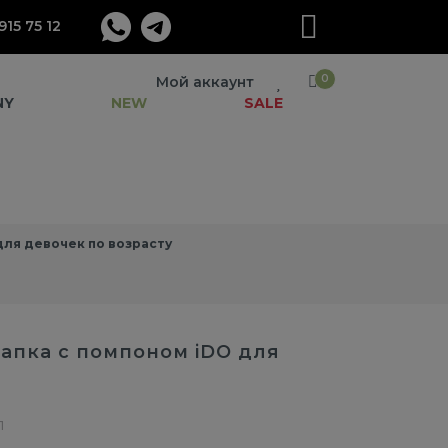
915 75 12
0
Мой аккаунт
NY
NEW
SALE
ля девочек по возрасту
апка с помпоном iDO для
1