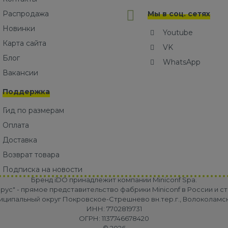
Распродажа
Мы в соц. сетях
Новинки
Youtube
Карта сайта
VK
Блог
WhatsApp
Вакансии
Поддержка
Гид по размерам
Оплата
Доставка
Возврат товара
Подписка на новости
Бренд iDO принадлежит компании Miniconf Spa.
ус" - прямое представительство фабрики Miniconf в России и ст
униципальный округ Покровское-Стрешнево вн.тер.г., Волоколамское 
ИНН: 7702819731
ОГРН: 1137746678420