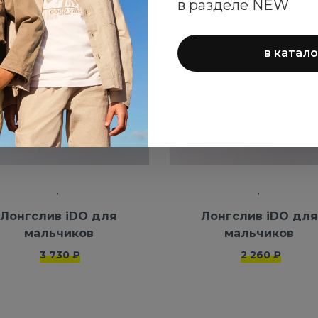
в разделе NEW
в катало
Лонгслив iDO для
Лонгслив iDO для
мальчиков
мальчиков
3 730 ₽
2 260 ₽