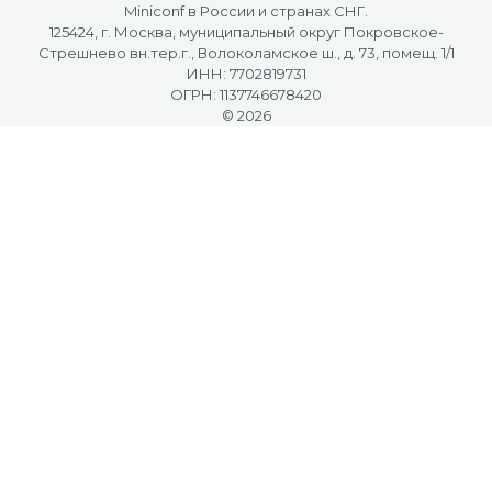
Miniconf в России и странах СНГ.
125424, г. Москва, муниципальный округ Покровское-
Стрешнево вн.тер.г., Волоколамское ш., д. 73, помещ. 1/1
ИНН: 7702819731
ОГРН: 1137746678420
© 2026