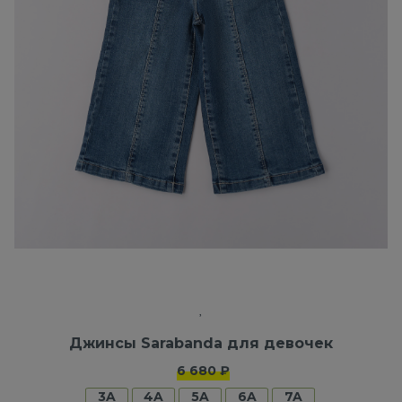
Джинсы Sarabanda для девочек
6 680 ₽
3A
4A
5A
6A
7A