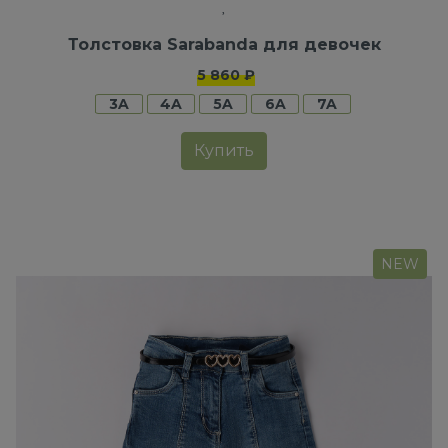
Толстовка Sarabanda для девочек
5 860 ₽
3A
4A
5A
6A
7A
Купить
NEW