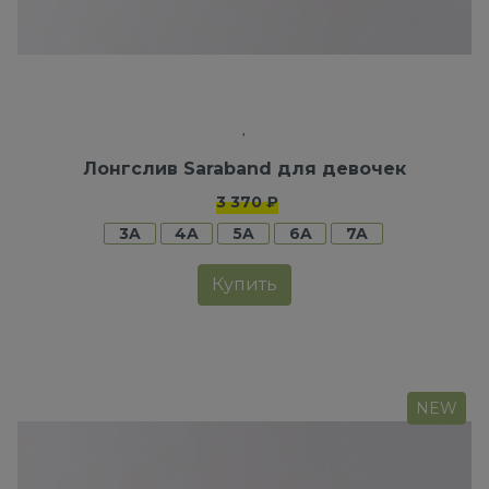
Лонгслив Saraband для девочек
3 370 ₽
3A
4A
5A
6A
7A
Купить
NEW