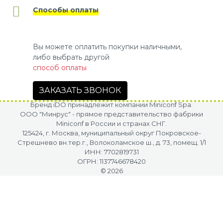
Способы оплаты
Вы можете оплатить покупки наличными,
либо выбрать другой
способ оплаты
ЗАКАЗАТЬ ЗВОНОК
Бренд iDO принадлежит компании Miniconf Spa.
OOO "Минрус" - прямое представительство фабрики
Miniconf в России и странах СНГ.
125424, г. Москва, муниципальный округ Покровское-
Стрешнево вн.тер.г., Волоколамское ш., д. 73, помещ. 1/1
ИНН: 7702819731
ОГРН: 1137746678420
© 2026