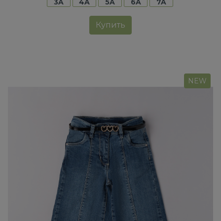
3A
4A
5A
6A
7A
Купить
NEW