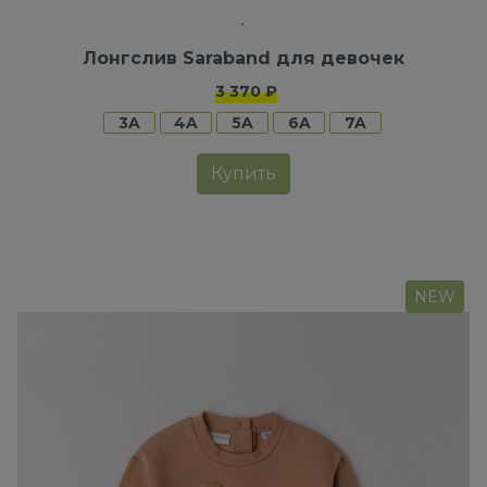
Лонгслив Saraband для девочек
3 370 ₽
3A
4A
5A
6A
7A
Купить
NEW