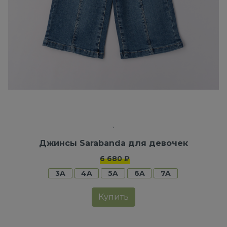
Джинсы Sarabanda для девочек
6 680 ₽
3A
4A
5A
6A
7A
Купить