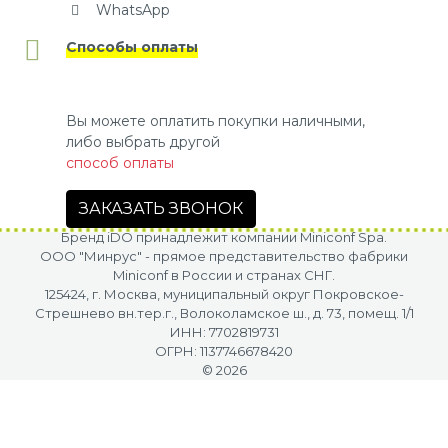
WhatsApp
Способы оплаты
Вы можете оплатить покупки наличными,
либо выбрать другой
способ оплаты
ЗАКАЗАТЬ ЗВОНОК
Бренд iDO принадлежит компании Miniconf Spa.
OOO "Минрус" - прямое представительство фабрики
Miniconf в России и странах СНГ.
125424, г. Москва, муниципальный округ Покровское-
Стрешнево вн.тер.г., Волоколамское ш., д. 73, помещ. 1/1
ИНН: 7702819731
ОГРН: 1137746678420
© 2026