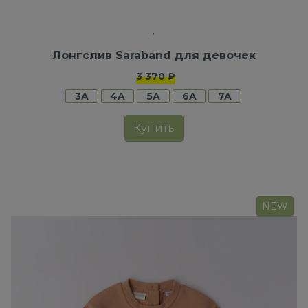
Лонгслив Saraband для девочек
3 370 ₽
3A
4A
5A
6A
7A
Купить
NEW