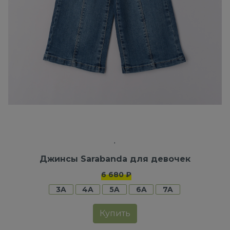
Джинсы Sarabanda для девочек
6 680 ₽
3A
4A
5A
6A
7A
Купить