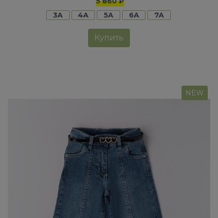
5 860 ₽
3A
4A
5A
6A
7A
Купить
NEW