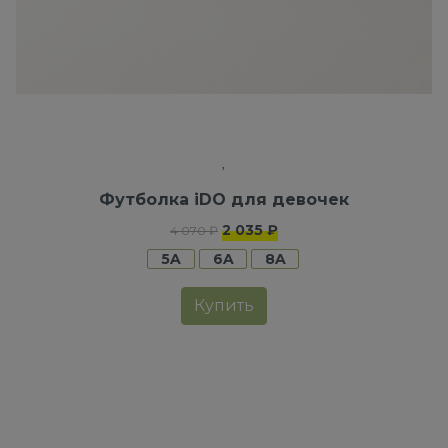
Футболка iDO для девочек
2 035 ₽
4 070 ₽
5A
6A
8A
Купить