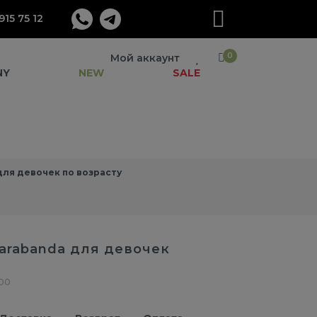
915 75 12
0
Мой аккаунт
NY
NEW
SALE
ля девочек по возрасту
arabanda для девочек
.00