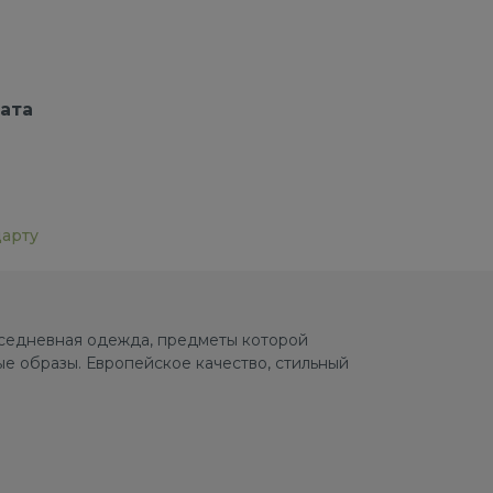
ата
дарту
овседневная одежда, предметы которой
е образы. Европейское качество, стильный