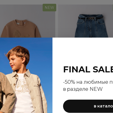
NEW
FINAL SAL
-50% на любимые 
в разделе NEW
стовка Sarabanda для
Джинсы Sarabanda д
девочек
девочек
в катало
5 860 ₽
6 680 ₽