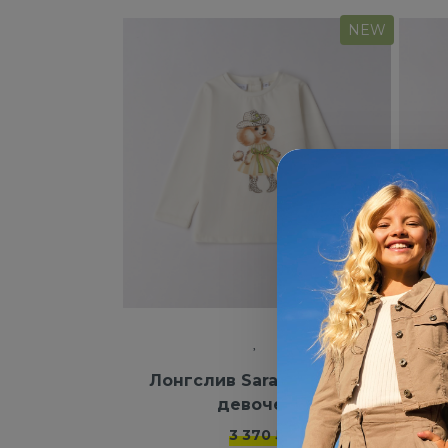
NEW
Лонгслив Saraband для
Тол
девочек
3 370 ₽