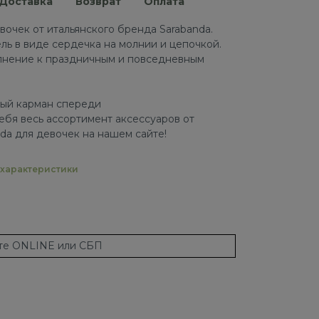
Доставка
Возврат
Оплата
вочек от итальянского бренда Sarabanda.
ль в виде сердечка на молнии и цепочкой.
лнение к праздничным и повседневным
ный карман спереди
ебя весь ассортимент аксессуаров от
da для девочек на нашем сайте!
характеристики
ате ONLINE или СБП