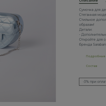
Описание
Сумочка для де
Стеганная моде
Стильное допо
образам!
Детали:
- Дополнитель
Откройте для с
бренда Saraban
Подробные 
Состав
-3% при опл