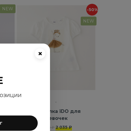
NEW
-50%
NEW
×
E
позиции
ля
Футболка iDO для
девочек
г
2 035 ₽
4 070 ₽