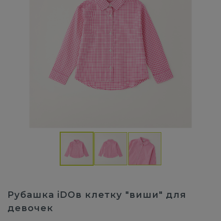
Рубашка iDOв клетку "виши" для
девочек