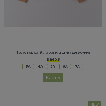
Толстовка Sarabanda для девочек
5 860 ₽
3A
4A
5A
6A
7A
Купить
NEW