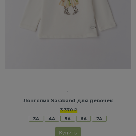
Лонгслив Saraband для девочек
3 370 ₽
3A
4A
5A
6A
7A
Купить