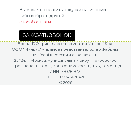
Вы можете оплатить покупки наличными,
либо выбрать другой
способ оплаты
ЗАКАЗАТЬ ЗВОНОК
Бренд iDO принадлежит компании Miniconf Spa.
OOO "Минрус" - прямое представительство фабрики
Miniconf в России и странах СНГ.
125424, г. Москва, муниципальный округ Покровское-
Стрешнево вн.тер.г., Волоколамское ш., д. 73, помещ. 1/1
ИНН: 7702819731
ОГРН: 1137746678420
© 2026