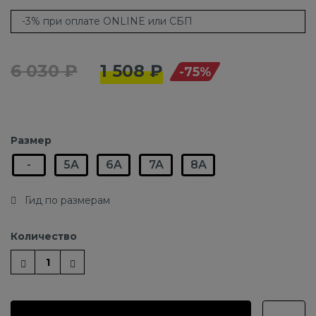
-3% при оплате ONLINE или СБП
6 030 ₽
1 508 ₽
-75%
Размер
-
5A
6A
7A
8A
Гид по размерам
Количество