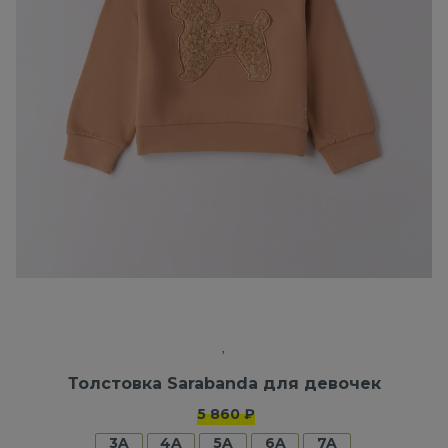
Толстовка Sarabanda для девочек
5 860 ₽
3A
4A
5A
6A
7A