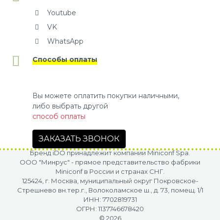
Youtube
VK
WhatsApp
Способы оплаты
Вы можете оплатить покупки наличными,
либо выбрать другой
способ оплаты
ЗАКАЗАТЬ ЗВОНОК
Бренд iDO принадлежит компании Miniconf Spa.
OOO "Минрус" - прямое представительство фабрики
Miniconf в России и странах СНГ.
125424, г. Москва, муниципальный округ Покровское-
Стрешнево вн.тер.г., Волоколамское ш., д. 73, помещ. 1/1
ИНН: 7702819731
ОГРН: 1137746678420
© 2026