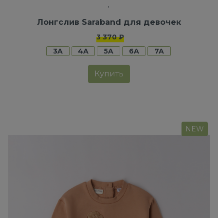
Лонгслив Saraband для девочек
3 370 ₽
3A
4A
5A
6A
7A
Купить
NEW