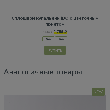
Сплошной купальник iDO с цветочным
принтом
1 755 ₽
3 510 ₽
5A
6A
Купить
Аналогичные товары
NEW