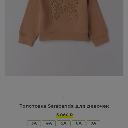
Толстовка Sarabanda для девочек
5 860 ₽
3A
4A
5A
6A
7A