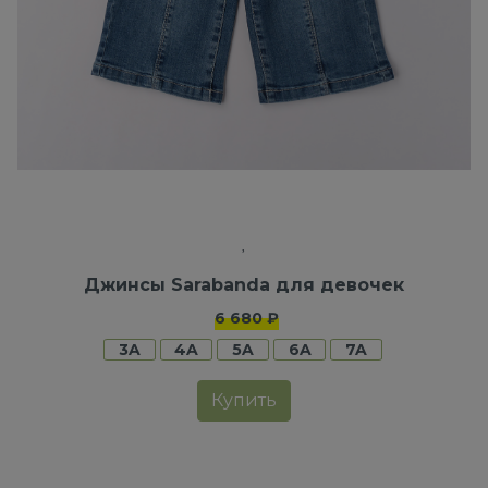
Джинсы Sarabanda для девочек
6 680 ₽
3A
4A
5A
6A
7A
Купить