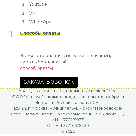
Youtube
VK
WhatsApp
Способы оплаты
Вы можете оплатить покупки наличными,
либо выбрать другой
способ оплаты
ЗАКАЗАТЬ ЗВОНОК
Бренд iDO принадлежит компании Miniconf Spa.
OOO "Минрус" - прямое представительство фабрики
Miniconf в России и странах СНГ.
125424, г. Москва, муниципальный округ Покровское-
Стрешнево вн.тер.г., Волоколамское ш., д. 73, помещ. 1/1
ИНН: 7702819731
ОГРН: 1137746678420
© 2026