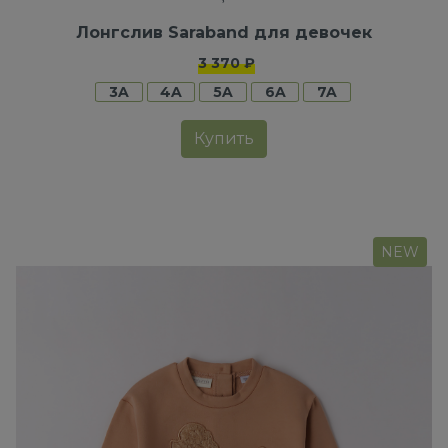
Лонгслив Saraband для девочек
3 370 ₽
3A
4A
5A
6A
7A
Купить
NEW