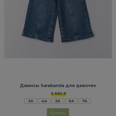
Джинсы Sarabanda для девочек
6 680 ₽
3A
4A
5A
6A
7A
Купить