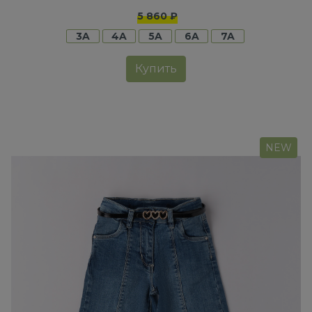
5 860 ₽
3A
4A
5A
6A
7A
Купить
NEW