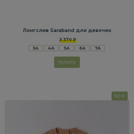
Лонгслив Saraband для девочек
3 370 ₽
3A
4A
5A
6A
7A
Купить
NEW