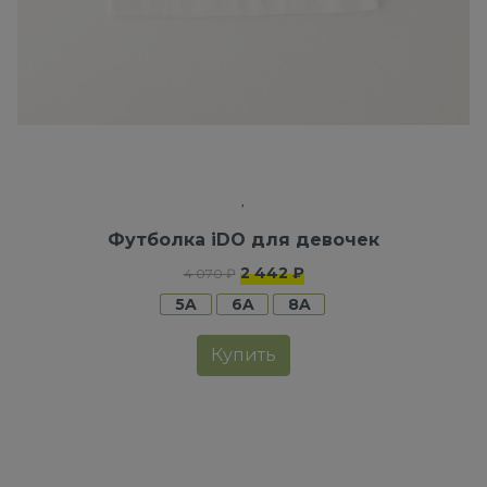
Футболка iDO для девочек
2 442 ₽
4 070 ₽
5A
6A
8A
Купить