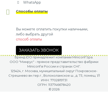
WhatsApp
Способы оплаты
Вы можете оплатить покупки наличными,
либо выбрать другой
способ оплаты
ЗАКАЗАТЬ ЗВОНОК
Бренд iDO принадлежит компании Miniconf Spa.
OOO "Минрус" - прямое представительство фабрики
Miniconf в России и странах СНГ.
125424, г. Москва, муниципальный округ Покровское-
Стрешнево вн.тер.г., Волоколамское ш., д. 73, помещ. 1/1
ИНН: 7702819731
ОГРН: 1137746678420
© 2026