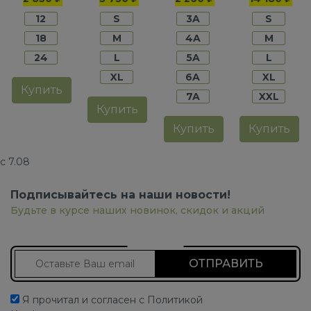
мальчиков
мальчиков
мальчиков
мальчико
12
S
3A
S
18
M
4A
M
24
L
5A
L
XL
6A
XL
Купить
7A
XXL
Купить
Купить
Купить
с 7.08
Подписывайтесь на наши новости!
Будьте в курсе наших новинок, скидок и акций
Подписаться на новости
Я прочитал и согласен с Политикой