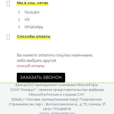
Мы в соц. сетях
Youtube
VK
WhatsApp
Способы оплаты
Вы можете оплатить покупки наличными,
либо выбрать другой
способ оплаты
ЗАКАЗАТЬ ЗВОНОК
Бренд iDO принадлежит компании Miniconf Spa.
OOO "Минрус" - прямое представительство фабрики
Miniconf в России и странах СНГ.
125424, г. Москва, муниципальный округ Покровское-
Стрешнево вн.тер.г., Волоколамское ш., д. 73, помещ. 1/1
ИНН: 7702819731
ОГРН: 1137746678420