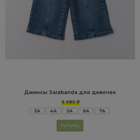
Джинсы Sarabanda для девочек
6 680 ₽
3A
4A
5A
6A
7A
Купить