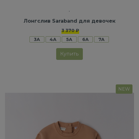
Лонгслив Saraband для девочек
3 370 ₽
3A
4A
5A
6A
7A
Купить
NEW