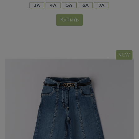
3A
4A
5A
6A
7A
Купить
NEW