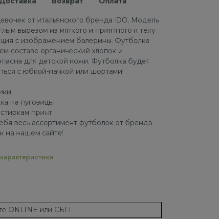
Доставка
Возврат
Оплата
евочек от итальянского бренда iDO. Модель
глым вырезом из мягкого и приятного к телу
ация с изображением балерины. Футболка
ем составе органический хлопок и
пасна для детской кожи. Футболка будет
ться с юбкой-пачкой или шортами!
рики
жка на пуговицы
 стиркам принт
ебя весь ассортимент футболок от бренда
к на нашем сайте!
характеристики
ате ONLINE или СБП