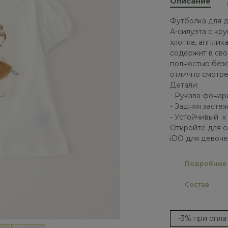
Описание
Футболка для д
А-силуэта с кру
хлопка, апплик
содержит в сво
полностью безо
отлично смотре
Детали:
- Рукава-фона
- Задняя засте
- Устойчивый к
Откройте для с
iDO для девоче
Подробные 
Состав
-3% при опл