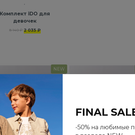
Комплект iDO для
девочек
2 035 ₽
8 140 ₽
NEW
FINAL SAL
-50% на любимые 