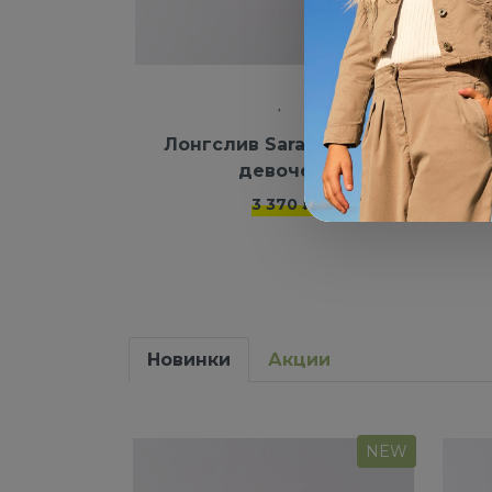
Лонгслив Saraband для
Тол
девочек
3 370 ₽
Новинки
Акции
NEW