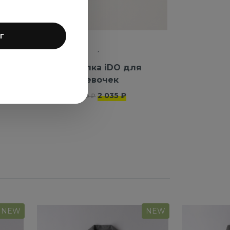
г
ля
Футболка iDO для
девочек
2 035 ₽
4 070 ₽
NEW
NEW