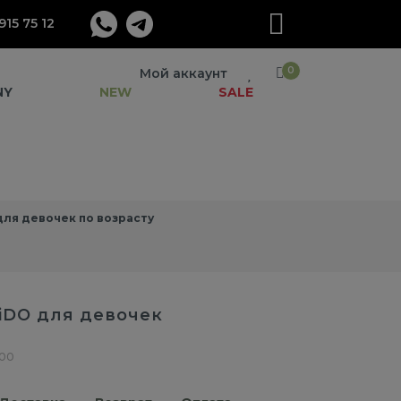
915 75 12
0
Мой аккаунт
NY
NEW
SALE
ля девочек по возрасту
iDO для девочек
.00