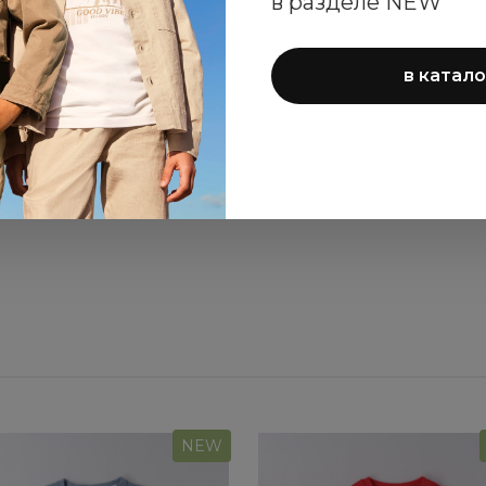
в разделе NEW
в катало
стовка Sarabanda для
Джинсы Sarabanda д
девочек
девочек
5 860 ₽
6 680 ₽
NEW