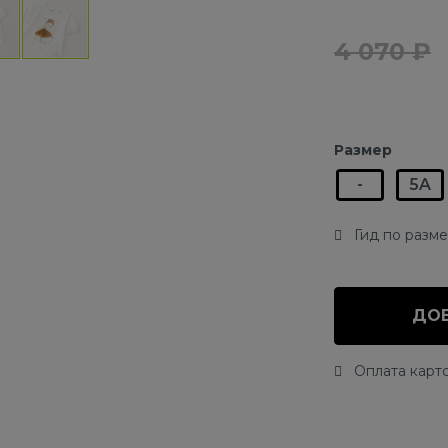
4 070 ₽
Размер
-
5A
Гид по разм
ДОБ
Оплата карто