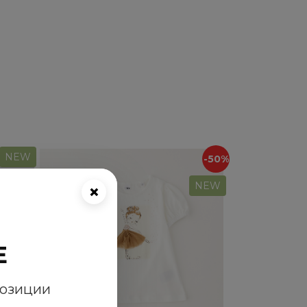
NEW
-50%
NEW
×
E
позиции