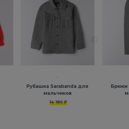
Рубашка Sarabanda для
Брюки 
мальчиков
м
14 180 ₽