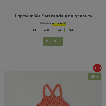
Шорты-юбка Sarabanda для девочек
4 524 ₽
7 540 ₽
3A
4A
6A
7A
Купить
-40%
NEW