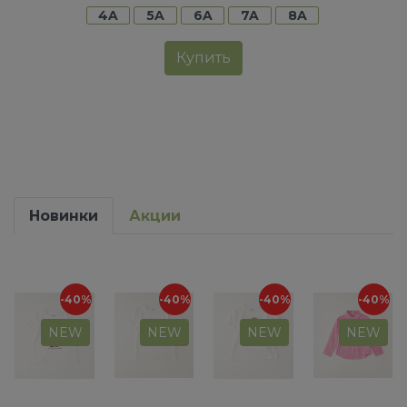
4A
5A
6A
7A
8A
Купить
Новинки
Акции
-40%
-40%
-40%
-40%
NEW
NEW
NEW
NEW