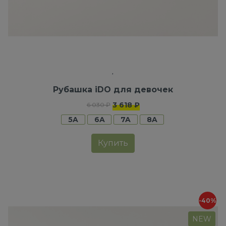
Рубашка iDO для девочек
3 618 ₽
6 030 ₽
5A
6A
7A
8A
Купить
-40%
NEW