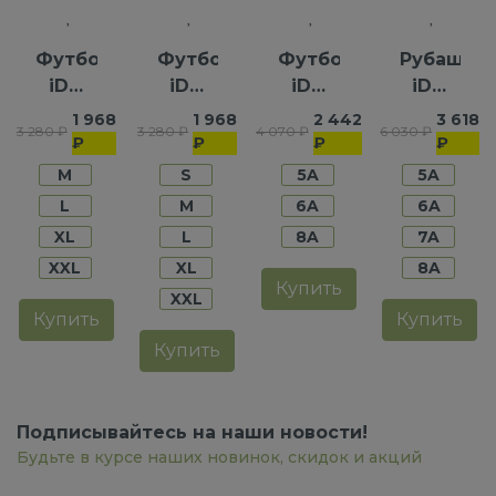
Футболка
Футболка
Футболка
Рубашка
iDO
iDO
iDO
iDO
для
для
для
для
1 968
1 968
2 442
3 618
3 280 ₽
3 280 ₽
4 070 ₽
6 030 ₽
девочек
мальчиков
девочек
девочек
₽
₽
₽
₽
M
S
5A
5A
L
M
6A
6A
XL
L
8A
7A
XXL
XL
8A
Купить
XXL
Купить
Купить
Купить
Подписывайтесь на наши новости!
Будьте в курсе наших новинок, скидок и акций