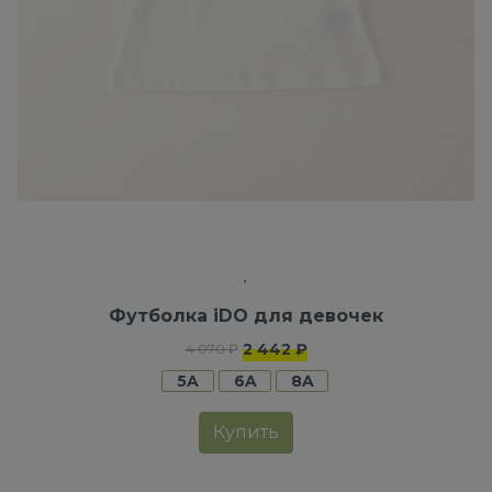
Футболка iDO для девочек
2 442 ₽
4 070 ₽
5A
6A
8A
Купить