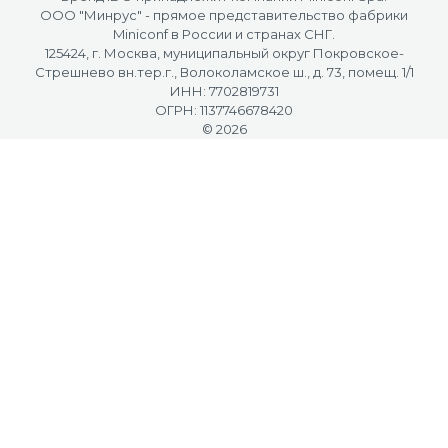
OOO "Минрус" - прямое представительство фабрики
Miniconf в России и странах СНГ.
125424, г. Москва, муниципальный округ Покровское-
Стрешнево вн.тер.г., Волоколамское ш., д. 73, помещ. 1/1
ИНН: 7702819731
ОГРН: 1137746678420
© 2026