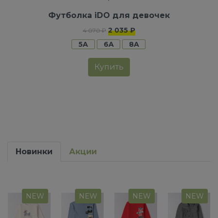
Футболка iDO для девочек
2 035 ₽
4 070 ₽
5A
6A
8A
Купить
Новинки
Акции
NEW
NEW
NEW
NEW