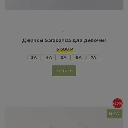
Джинсы Sarabanda для девочек
6 680 ₽
3A
4A
5A
6A
7A
Купить
-50%
NEW