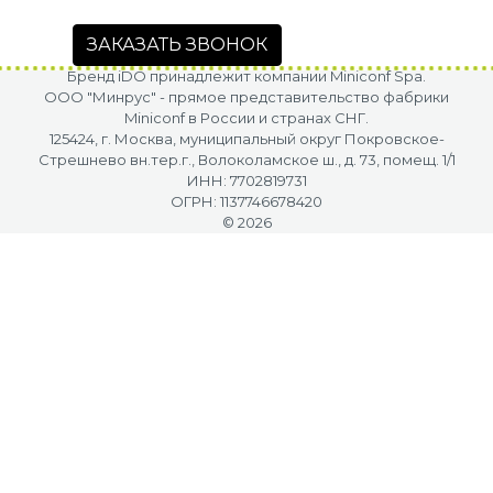
ЗАКАЗАТЬ ЗВОНОК
Бренд iDO принадлежит компании Miniconf Spa.
OOO "Минрус" - прямое представительство фабрики
Miniconf в России и странах СНГ.
125424, г. Москва, муниципальный округ Покровское-
Стрешнево вн.тер.г., Волоколамское ш., д. 73, помещ. 1/1
ИНН: 7702819731
ОГРН: 1137746678420
© 2026