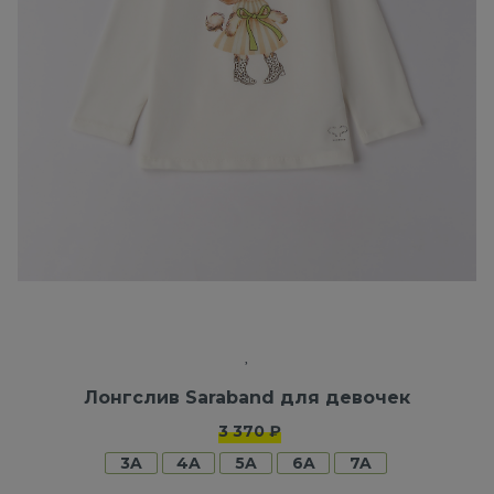
Лонгслив Saraband для девочек
3 370 ₽
3A
4A
5A
6A
7A