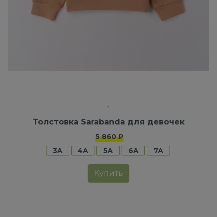
Толстовка Sarabanda для девочек
5 860 ₽
3A
4A
5A
6A
7A
Купить