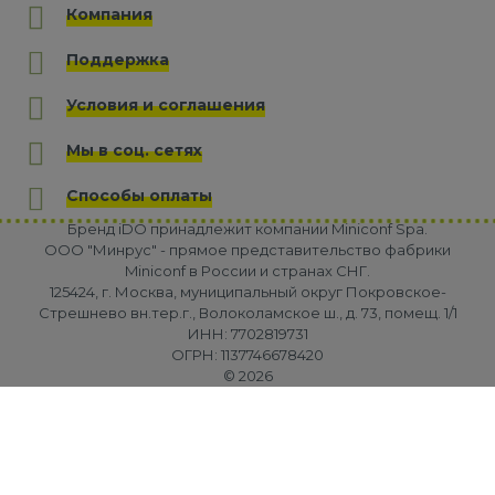
Компания
Поддержка
Условия и соглашения
Мы в соц. сетях
Способы оплаты
Бренд iDO принадлежит компании Miniconf Spa.
OOO "Минрус" - прямое представительство фабрики
Miniconf в России и странах СНГ.
125424, г. Москва, муниципальный округ Покровское-
Стрешнево вн.тер.г., Волоколамское ш., д. 73, помещ. 1/1
ИНН: 7702819731
ОГРН: 1137746678420
© 2026