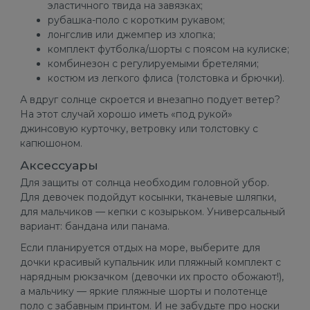
эластичного твида на завязках;
рубашка-поло с коротким рукавом;
лонгслив или джемпер из хлопка;
комплект футболка/шорты с поясом на кулиске;
комбинезон с регулируемыми бретелями;
костюм из легкого флиса (толстовка и брючки).
А вдруг солнце скроется и внезапно подует ветер?
На этот случай хорошо иметь «под рукой»
джинсовую курточку, ветровку или толстовку с
капюшоном.
Аксессуары
Для защиты от солнца необходим головной убор.
Для девочек подойдут косынки, тканевые шляпки,
для мальчиков — кепки с козырьком. Универсальный
вариант: бандана или панама.
Если планируется отдых на море, выберите для
дочки красивый купальник или пляжный комплект с
FINAL SALE
нарядным рюкзачком (девочки их просто обожают!),
а мальчику — яркие пляжные шорты и полотенце
поло с забавным принтом. И не забудьте про носки