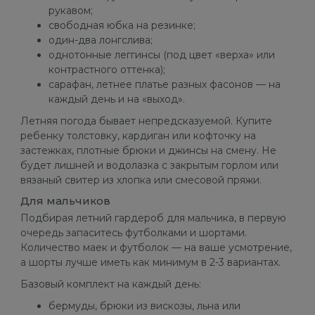
рукавом;
свободная юбка на резинке;
один-два лонгслива;
однотонные леггинсы (под цвет «верха» или
контрастного оттенка);
сарафан, летнее платье разных фасонов — на
каждый день и на «выход».
Летняя погода бывает непредсказуемой. Купите
ребенку толстовку, кардиган или кофточку на
застежках, плотные брюки и джинсы на смену. Не
будет лишней и водолазка с закрытым горлом или
вязаный свитер из хлопка или смесовой пряжи.
Для мальчиков
Подбирая летний гардероб для мальчика, в первую
очередь запаситесь футболками и шортами.
Количество маек и футболок — на ваше усмотрение,
а шорты лучше иметь как минимум в 2-3 вариантах.
Базовый комплект на каждый день:
×
бермуды, брюки из вискозы, льна или