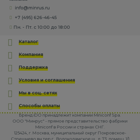
info@minrus.ru
+7 (495) 626-46-45
Пн. - Пт. с 10:00 до 18:00
Каталог
Компания
Поддержка
Условия и соглашения
Мы в соц. сетях
Способы оплаты
Бренд iDO принадлежит компании Miniconf Spa.
OOO "Минрус" - прямое представительство фабрики
Miniconf в России и странах СНГ.
125424, г. Москва, муниципальный округ Покровское-
Стрешнево вн.тер.г., Волоколамское ш., д. 73, помещ. 1/1