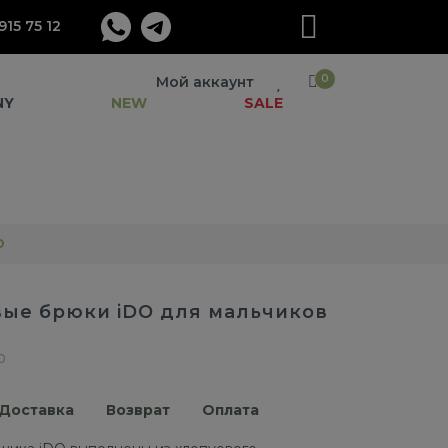
915 75 12
0
Мой аккаунт
NY
NEW
SALE
O
ые брюки iDO для мальчиков
0
Доставка
Возврат
Оплата