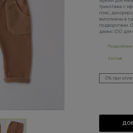
Брюки для маль
трикотажа с эф
пояс, декориро
выполнены в од
подворотами. О
джинс iDO для 
Подробные 
Состав
-3% при опл
ДОБ