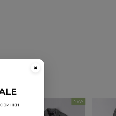
×
ALE
NEW
NEW
новинки