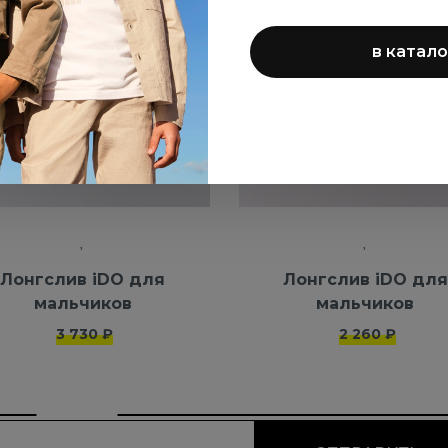
в катало
Лонгслив iDO для
Лонгслив iDO для
мальчиков
мальчиков
3 730 ₽
2 260 ₽