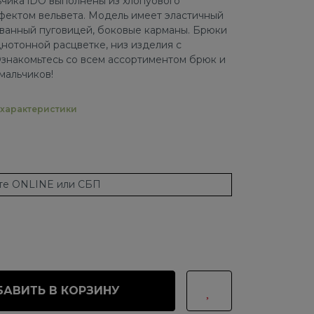
чика iDO выполнены из хлопуового
фектом вельвета. Модель имеет эластичный
ванный пуговицей, боковые карманы. Брюки
нотонной расцветке, низ изделия с
знакомьтесь со всем ассортиментом брюк и
мальчиков!
характеристики
ате ONLINE или СБП
АВИТЬ В КОРЗИНУ