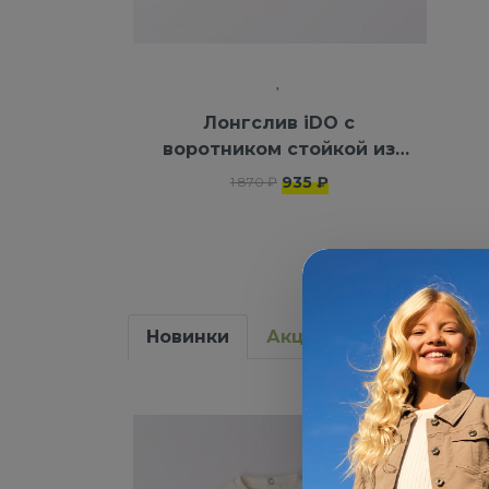
Лонгслив iDO с
воротником стойкой из
100% хлопка
935 ₽
1 870 ₽
Новинки
Акции
NEW