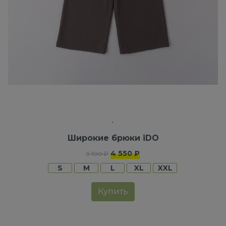
Широкие брюки iDO
4 550 ₽
9 100 ₽
S
M
L
XL
XXL
Купить