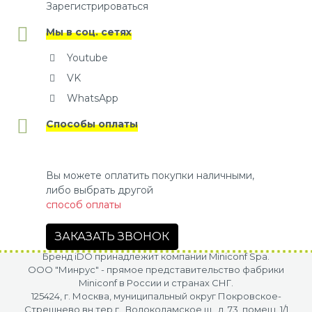
Зарегистрироваться
Мы в соц. сетях
Youtube
VK
WhatsApp
Способы оплаты
Вы можете оплатить покупки наличными,
либо выбрать другой
способ оплаты
ЗАКАЗАТЬ ЗВОНОК
Бренд iDO принадлежит компании Miniconf Spa.
OOO "Минрус" - прямое представительство фабрики
Miniconf в России и странах СНГ.
125424, г. Москва, муниципальный округ Покровское-
Стрешнево вн.тер.г., Волоколамское ш., д. 73, помещ. 1/1