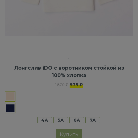
Лонгслив iDO с воротником стойкой из
100% хлопка
935 ₽
1 870 ₽
4A
5A
6A
7A
Купить