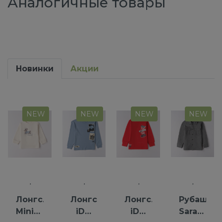
Аналогичные товары
Новинки
Акции
NEW
NEW
NEW
NEW
Лонгслив
Лонгслив
Лонгслив
Рубашка
Minibanda
iDO
iDO
Saraband