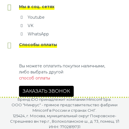
Мы в соц. сетях
Youtube
VK
WhatsApp
Способы оплаты
Вы можете оплатить покупки наличными,
либо выбрать другой
способ оплаты
ЗАКАЗАТЬ ЗВОНОК
Бренд iDO принадлежит компании Miniconf Spa.
OOO "Минрус" - прямое представительство фабрики
Miniconf в России и странах СНГ.
125424, г. Москва, муниципальный округ Покровское-
Стрешнево вн.тер.г., Волоколамское ш., д. 73, помещ. 1/1
ИНН: 7702819731