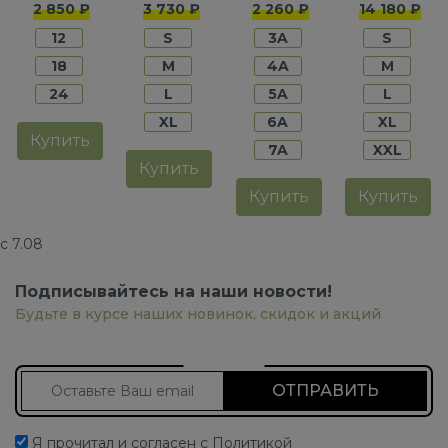
для
для
для
для
2 850 ₽
3 730 ₽
2 260 ₽
14 180 ₽
мальчиков
мальчиков
мальчиков
мальчико
12
S
3A
S
18
M
4A
M
24
L
5A
L
XL
6A
XL
Купить
7A
XXL
Купить
Купить
Купить
с 7.08
Подписывайтесь на наши новости!
Будьте в курсе наших новинок, скидок и акций
Подписаться на новости
Я прочитал и согласен с Политикой